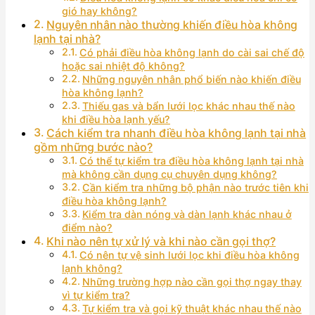
gió hay không?
Nguyên nhân nào thường khiến điều hòa không
lạnh tại nhà?
Có phải điều hòa không lạnh do cài sai chế độ
hoặc sai nhiệt độ không?
Những nguyên nhân phổ biến nào khiến điều
hòa không lạnh?
Thiếu gas và bẩn lưới lọc khác nhau thế nào
khi điều hòa lạnh yếu?
Cách kiểm tra nhanh điều hòa không lạnh tại nhà
gồm những bước nào?
Có thể tự kiểm tra điều hòa không lạnh tại nhà
mà không cần dụng cụ chuyên dụng không?
Cần kiểm tra những bộ phận nào trước tiên khi
điều hòa không lạnh?
Kiểm tra dàn nóng và dàn lạnh khác nhau ở
điểm nào?
Khi nào nên tự xử lý và khi nào cần gọi thợ?
Có nên tự vệ sinh lưới lọc khi điều hòa không
lạnh không?
Những trường hợp nào cần gọi thợ ngay thay
vì tự kiểm tra?
Tự kiểm tra và gọi kỹ thuật khác nhau thế nào