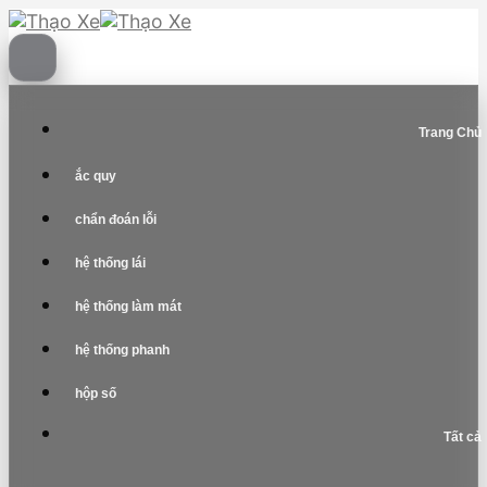
Skip
to
content
Trang Chủ
ắc quy
chẩn đoán lỗi
hệ thống lái
hệ thống làm mát
hệ thống phanh
hộp số
Tất cả