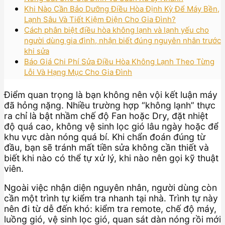
Khi Nào Cần Bảo Dưỡng Điều Hòa Định Kỳ Để Máy Bền,
Lạnh Sâu Và Tiết Kiệm Điện Cho Gia Đình?
Cách phân biệt điều hòa không lạnh và lạnh yếu cho
người dùng gia đình, nhận biết đúng nguyên nhân trước
khi sửa
Báo Giá Chi Phí Sửa Điều Hòa Không Lạnh Theo Từng
Lỗi Và Hạng Mục Cho Gia Đình
Điểm quan trọng là bạn không nên vội kết luận máy
đã hỏng nặng. Nhiều trường hợp “không lạnh” thực
ra chỉ là bật nhầm chế độ Fan hoặc Dry, đặt nhiệt
độ quá cao, không vệ sinh lọc gió lâu ngày hoặc để
khu vực dàn nóng quá bí. Khi chẩn đoán đúng từ
đầu, bạn sẽ tránh mất tiền sửa không cần thiết và
biết khi nào có thể tự xử lý, khi nào nên gọi kỹ thuật
viên.
Ngoài việc nhận diện nguyên nhân, người dùng còn
cần một trình tự kiểm tra nhanh tại nhà. Trình tự này
nên đi từ dễ đến khó: kiểm tra remote, chế độ máy,
luồng gió, vệ sinh lọc gió, quan sát dàn nóng rồi mới