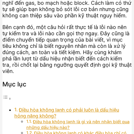
nghĩ đến gas, bo mạch hoặc block. Cách làm có thứ
tự sẽ giúp bạn không bỏ sót lỗi cơ bản nhưng cũng
không can thiệp sâu vào phần kỹ thuật nguy hiểm.
Bên cạnh đó, một câu hỏi rất thực tế là lỗi nào nên
tự kiểm tra và lỗi nào cần gọi thợ ngay. Đây cũng là
điểm chuyển tiếp quan trọng của bài viết, vì mục
tiêu không chỉ là biết nguyên nhân mà còn là xử lý
đúng cách, an toàn và tiết kiệm. Hãy cùng khám
phá lần lượt từ dấu hiệu nhận biết đến cách kiểm
tra, rồi chốt lại bằng ngưỡng quyết định gọi kỹ thuật
viên.
Mục lục
Điều hòa không lạnh có phải luôn là dấu hiệu
hỏng nặng không?
Điều hòa không lạnh là gì và nên nhận biết qua
những dấu hiệu nào?
Điều hòa không lạnh có khác điều hòa chỉ có