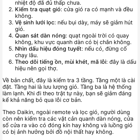
nhiệt độ đã đủ thấp chưa.
Kiểm tra quạt gió
: cửa gió ra có mạnh và đều
không.
Vệ sinh lưới lọc
: nếu bụi dày, máy sẽ giảm hút
gió.
Quan sát dàn nóng
: quạt ngoài trời có quay
không, khu vực quanh dàn có bị chắn không.
Nhìn dấu hiệu đóng tuyết
: nếu có, đừng cố
chạy lâu.
Theo dõi tiếng ồn, mùi khét, mã lỗi
: đây là dấu
hiệu nên gọi thợ.
Về bản chất, đây là kiểm tra 3 tầng. Tầng một là cài
đặt. Tầng hai là lưu lượng gió. Tầng ba là hệ thống
làm lạnh. Khi đi theo trật tự này, bạn sẽ giảm đáng
kể khả năng bỏ qua lỗi cơ bản.
Theo Daikin, ngoài remote và lọc gió, người dùng
còn nên kiểm tra các vật cản quanh dàn nóng, cửa
sổ cửa ra vào có đóng kín hay không và luồng gió
có bị ảnh hưởng bởi đồ nội thất hay không.