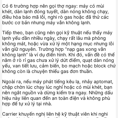
Có 6 trường hợp nên gọi thợ ngay: máy có mùi
khét, dàn lạnh đóng tuyết, dàn nóng không chạy,
điều hòa báo mã lỗi, nghi rò gas hoặc đã thử các
bước cơ bản nhưng máy vẫn không lạnh.
Tiếp theo, bạn cũng nên gọi kỹ thuật nếu thấy máy
lạnh yếu dần nhiều ngày, chạy rất lâu mà phòng
không mát, hoặc vừa xử lý một hạng mục nhưng lỗi
vẫn giữ nguyên. Trường hợp “nạp gas xong vẫn
không lạnh” là ví dụ điển hình. Khi đó, vấn đề có thể
nằm ở rò rỉ gas chưa xử lý dứt điểm, quạt dàn nóng
yếu, van tiết lưu, cảm biến, bo mạch hoặc block chứ
không còn là chuyện thiếu gas đơn thuần.
Ngoài ra, nếu máy phát tiếng kêu lạ, nhảy aptomat,
chập chờn lúc chạy lúc nghỉ hoặc có mùi khét, bạn
nên ngắt nguồn và dừng kiểm tra ngay. Những dấu
hiệu này liên quan đến an toàn điện và không phù
hợp để tự xử lý tại nhà.
Carrier khuyến nghị liên hệ kỹ thuật viên khi nghi