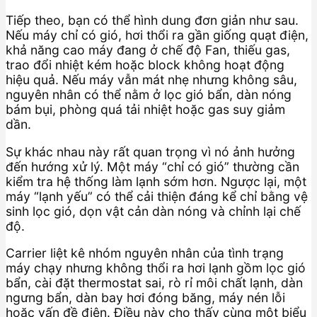
Tiếp theo, bạn có thể hình dung đơn giản như sau.
Nếu máy chỉ có gió, hơi thổi ra gần giống quạt điện,
khả năng cao máy đang ở chế độ Fan, thiếu gas,
trao đổi nhiệt kém hoặc block không hoạt động
hiệu quả. Nếu máy vẫn mát nhẹ nhưng không sâu,
nguyên nhân có thể nằm ở lọc gió bẩn, dàn nóng
bám bụi, phòng quá tải nhiệt hoặc gas suy giảm
dần.
Sự khác nhau này rất quan trọng vì nó ảnh hưởng
đến hướng xử lý. Một máy “chỉ có gió” thường cần
kiểm tra hệ thống làm lạnh sớm hơn. Ngược lại, một
máy “lạnh yếu” có thể cải thiện đáng kể chỉ bằng vệ
sinh lọc gió, dọn vật cản dàn nóng và chỉnh lại chế
độ.
Carrier liệt kê nhóm nguyên nhân của tình trạng
máy chạy nhưng không thổi ra hơi lạnh gồm lọc gió
bẩn, cài đặt thermostat sai, rò rỉ môi chất lạnh, dàn
ngưng bẩn, dàn bay hơi đóng băng, máy nén lỗi
hoặc vấn đề điện. Điều này cho thấy cùng một biểu