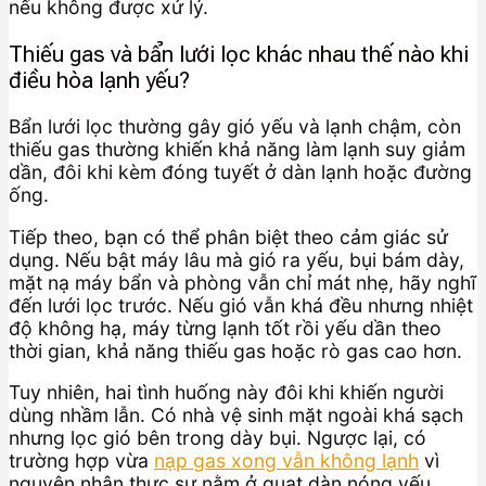
nếu không được xử lý.
Thiếu gas và bẩn lưới lọc khác nhau thế nào khi
điều hòa lạnh yếu?
Bẩn lưới lọc thường gây gió yếu và lạnh chậm, còn
thiếu gas thường khiến khả năng làm lạnh suy giảm
dần, đôi khi kèm đóng tuyết ở dàn lạnh hoặc đường
ống.
Tiếp theo, bạn có thể phân biệt theo cảm giác sử
dụng. Nếu bật máy lâu mà gió ra yếu, bụi bám dày,
mặt nạ máy bẩn và phòng vẫn chỉ mát nhẹ, hãy nghĩ
đến lưới lọc trước. Nếu gió vẫn khá đều nhưng nhiệt
độ không hạ, máy từng lạnh tốt rồi yếu dần theo
thời gian, khả năng thiếu gas hoặc rò gas cao hơn.
Tuy nhiên, hai tình huống này đôi khi khiến người
dùng nhầm lẫn. Có nhà vệ sinh mặt ngoài khá sạch
nhưng lọc gió bên trong dày bụi. Ngược lại, có
trường hợp vừa
nạp gas xong vẫn không lạnh
vì
nguyên nhân thực sự nằm ở quạt dàn nóng yếu,