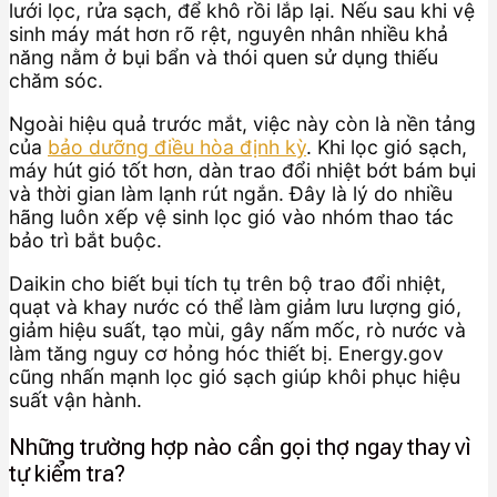
lưới lọc, rửa sạch, để khô rồi lắp lại. Nếu sau khi vệ
sinh máy mát hơn rõ rệt, nguyên nhân nhiều khả
năng nằm ở bụi bẩn và thói quen sử dụng thiếu
chăm sóc.
Ngoài hiệu quả trước mắt, việc này còn là nền tảng
của
bảo dưỡng điều hòa định kỳ
. Khi lọc gió sạch,
máy hút gió tốt hơn, dàn trao đổi nhiệt bớt bám bụi
và thời gian làm lạnh rút ngắn. Đây là lý do nhiều
hãng luôn xếp vệ sinh lọc gió vào nhóm thao tác
bảo trì bắt buộc.
Daikin cho biết bụi tích tụ trên bộ trao đổi nhiệt,
quạt và khay nước có thể làm giảm lưu lượng gió,
giảm hiệu suất, tạo mùi, gây nấm mốc, rò nước và
làm tăng nguy cơ hỏng hóc thiết bị. Energy.gov
cũng nhấn mạnh lọc gió sạch giúp khôi phục hiệu
suất vận hành.
Những trường hợp nào cần gọi thợ ngay thay vì
tự kiểm tra?