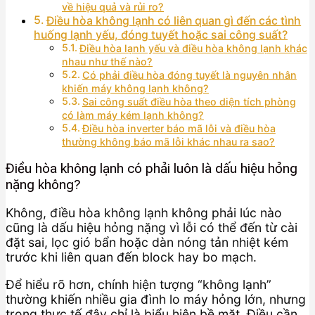
về hiệu quả và rủi ro?
Điều hòa không lạnh có liên quan gì đến các tình
huống lạnh yếu, đóng tuyết hoặc sai công suất?
Điều hòa lạnh yếu và điều hòa không lạnh khác
nhau như thế nào?
Có phải điều hòa đóng tuyết là nguyên nhân
khiến máy không lạnh không?
Sai công suất điều hòa theo diện tích phòng
có làm máy kém lạnh không?
Điều hòa inverter báo mã lỗi và điều hòa
thường không báo mã lỗi khác nhau ra sao?
Điều hòa không lạnh có phải luôn là dấu hiệu hỏng
nặng không?
Không, điều hòa không lạnh không phải lúc nào
cũng là dấu hiệu hỏng nặng vì lỗi có thể đến từ cài
đặt sai, lọc gió bẩn hoặc dàn nóng tản nhiệt kém
trước khi liên quan đến block hay bo mạch.
Để hiểu rõ hơn, chính hiện tượng “không lạnh”
thường khiến nhiều gia đình lo máy hỏng lớn, nhưng
trong thực tế đây chỉ là biểu hiện bề mặt. Điều cần