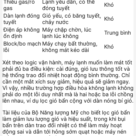
Thiếu gas/rò
Lạnh yếu dần, có thể
Khó
gas
đóng tuyết
Dàn lạnh đóng
Gió yếu, có băng tuyết,
Khó
tuyết
chảy nước
Điện áp không
Máy chập chờn, lúc
Trung bình
ổn định
lạnh lúc không
Block/bo mạch
Máy chạy bất thường,
Khó
lỗi
không mát kéo dài
Xét theo logic vận hành, máy lạnh muốn làm mát tốt
phải đủ ba điều kiện: cài đúng, gió lưu thông tốt và
hệ thống trao đổi nhiệt hoạt động bình thường. Chỉ
cần một mắt xích suy giảm, hiệu quả sẽ giảm ngay.
Vì vậy, nhiều trường hợp điều hòa không lạnh không
phải do một lỗi duy nhất mà là hai hoặc ba lỗi chồng
lên nhau, ví dụ lọc gió bẩn cộng với dàn nóng bí gió.
Tài liệu của Bộ Năng lượng Mỹ cho biết lọc gió bẩn
làm giảm lưu lượng gió và hiệu suất, trong khi bụi
bẩn trên dàn trao đổi nhiệt có thể làm máy hoạt
động sai và dẫn tới hỏng sớm quạt hoặc máy nén