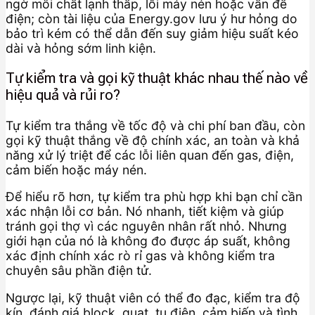
ngờ môi chất lạnh thấp, lỗi máy nén hoặc vấn đề
điện; còn tài liệu của Energy.gov lưu ý hư hỏng do
bảo trì kém có thể dẫn đến suy giảm hiệu suất kéo
dài và hỏng sớm linh kiện.
Tự kiểm tra và gọi kỹ thuật khác nhau thế nào về
hiệu quả và rủi ro?
Tự kiểm tra thắng về tốc độ và chi phí ban đầu, còn
gọi kỹ thuật thắng về độ chính xác, an toàn và khả
năng xử lý triệt để các lỗi liên quan đến gas, điện,
cảm biến hoặc máy nén.
Để hiểu rõ hơn, tự kiểm tra phù hợp khi bạn chỉ cần
xác nhận lỗi cơ bản. Nó nhanh, tiết kiệm và giúp
tránh gọi thợ vì các nguyên nhân rất nhỏ. Nhưng
giới hạn của nó là không đo được áp suất, không
xác định chính xác rò rỉ gas và không kiểm tra
chuyên sâu phần điện tử.
Ngược lại, kỹ thuật viên có thể đo đạc, kiểm tra độ
kín, đánh giá block, quạt, tụ điện, cảm biến và tình