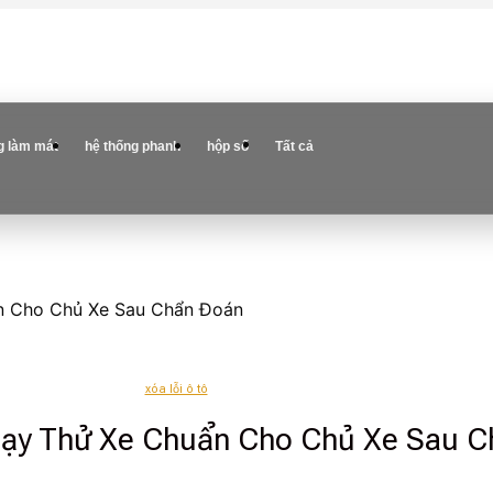
g làm mát
hệ thống phanh
hộp số
Tất cả
n Cho Chủ Xe Sau Chẩn Đoán
xóa lỗi ô tô
hạy Thử Xe Chuẩn Cho Chủ Xe Sau 