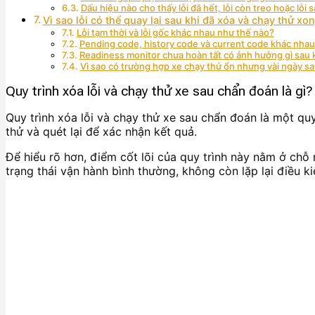
Dấu hiệu nào cho thấy lỗi đã hết, lỗi còn treo hoặc lỗi s
Vì sao lỗi có thể quay lại sau khi đã xóa và chạy thử xo
Lỗi tạm thời và lỗi gốc khác nhau như thế nào?
Pending code, history code và current code khác nhau
Readiness monitor chưa hoàn tất có ảnh hưởng gì sau k
Vì sao có trường hợp xe chạy thử ổn nhưng vài ngày sau
Quy trình xóa lỗi và chạy thử xe sau chẩn đoán là gì?
Quy trình xóa lỗi và chạy thử xe sau chẩn đoán là một quy 
thử và quét lại để xác nhận kết quả.
Để hiểu rõ hơn, điểm cốt lõi của quy trình này nằm ở chỗ 
trạng thái vận hành bình thường, không còn lặp lại điều ki