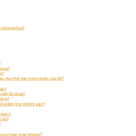
ửa chữa không?
?
không?
e?
u như thế nào trong bước xóa lỗi?
nào?
 hết lỗi chưa?
hông?
để kiểm tra chính xác?
 hiện?
 lỗi?
?
 xong hoàn toàn không?