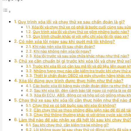
Quy trình xóa lỗi và chạy thử xe sau chẩn đoán là gì?
Xóa lỗi và chạy thử xe có phải là bước cuối cùng sau s
Quy trình xóa lỗi và chạy thử xe gồm những bước nào?
Quy trình chuẩn khác gì với việc chỉ xóa lỗi rồi giao xe?
Có nên xóa lỗi ngay sau khi quét mã lỗi không?
Khi nào nên xóa lỗi sau chẩn đoán?
Khi nào không nên xóa lỗi ngay?
Xóa lỗi trước và sau sửa chữa khác nhau như thế nào?
Chủ xe cần chuẩn bị gì trước khi xóa lỗi và chạy thử xe
Trước khi xóa lỗi có cần lưu mã lỗi và dữ liệu liên quan 
Những hạng mục nào cần kiểm tra trước khi chạy thử x
Thiết bị chẩn đoán OBD2 và máy chuyên hãng khác nha
Xóa lỗi đúng quy trình được thực hiện như thế nào?
Các bước xóa lỗi bằng máy chẩn đoán diễn ra như thế 
Sau khi xóa lỗi, đèn cảnh báo tắt ngay có nghĩa là xe đã
Xóa lỗi ECU, ABS, động cơ và hộp số có giống nhau k
Chạy thử xe sau khi xóa lỗi cần thực hiện như thế nào 
Chạy thử xe có bắt buộc sau khi xóa lỗi không?
Cần chạy thử xe theo những điều kiện nào để lỗi dễ tái
Chạy thử thông thường khác gì với drive cycle xác nhận
Làm thế nào để xác nhận xe đã hết lỗi sau khi chạy thử
Sau khi chạy thử, cần kiểm tra lại những gì?
Lỗi không quay lại sau chạy thử có đồng nghĩa đã sửa