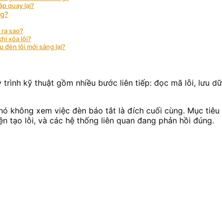
ắp quay lại?
ng?
 ra sao?
hi xóa lỗi?
 đèn lỗi mới sáng lại?
trình kỹ thuật gồm nhiều bước liên tiếp: đọc mã lỗi, lưu dữ
nó không xem việc đèn báo tắt là đích cuối cùng. Mục tiêu t
ện tạo lỗi, và các hệ thống liên quan đang phản hồi đúng.