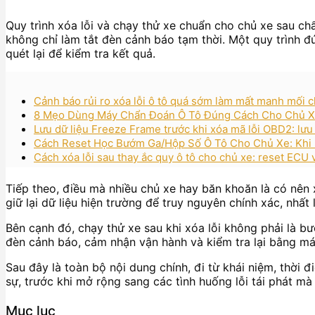
Quy trình xóa lỗi và chạy thử xe chuẩn cho chủ xe sau ch
không chỉ làm tắt đèn cảnh báo tạm thời. Một quy trình đún
quét lại để kiểm tra kết quả.
Cảnh báo rủi ro xóa lỗi ô tô quá sớm làm mất manh mối 
8 Mẹo Dùng Máy Chẩn Đoán Ô Tô Đúng Cách Cho Chủ Xe:
Lưu dữ liệu Freeze Frame trước khi xóa mã lỗi OBD2: lưu
Cách Reset Học Bướm Ga/Hộp Số Ô Tô Cho Chủ Xe: Khi 
Cách xóa lỗi sau thay ắc quy ô tô cho chủ xe: reset ECU
Tiếp theo, điều mà nhiều chủ xe hay băn khoăn là có nên x
giữ lại dữ liệu hiện trường để truy nguyên chính xác, nhất 
Bên cạnh đó, chạy thử xe sau khi xóa lỗi không phải là b
đèn cảnh báo, cảm nhận vận hành và kiểm tra lại bằng máy 
Sau đây là toàn bộ nội dung chính, đi từ khái niệm, thời 
sự, trước khi mở rộng sang các tình huống lỗi tái phát mà
Mục lục