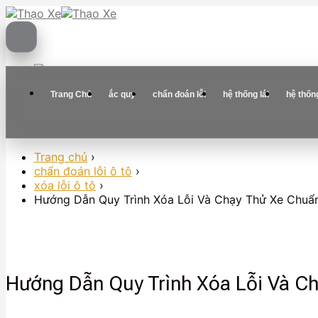
Skip
to
content
Trang Chủ
ắc quy
chẩn đoán lỗi
hệ thống lái
hệ thốn
Trang chủ
›
chẩn đoán lỗi ô tô
›
xóa lỗi ô tô
›
Hướng Dẫn Quy Trình Xóa Lỗi Và Chạy Thử Xe Chuẩ
Hướng Dẫn Quy Trình Xóa Lỗi Và C