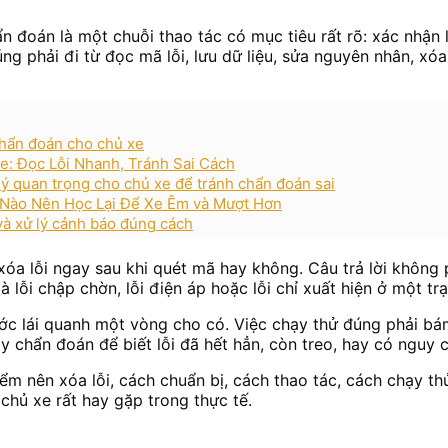
ẩn đoán là một chuỗi thao tác có mục tiêu rất rõ: xác nhận
g phải đi từ đọc mã lỗi, lưu dữ liệu, sửa nguyên nhân, xóa 
chẩn đoán cho chủ xe
 Đọc Lỗi Nhanh, Tránh Sai Cách
 ý quan trọng cho chủ xe để tránh chẩn đoán sai
Nào Nên Học Lại Để Xe Êm và Mượt Hơn
 và xử lý cảnh báo đúng cách
óa lỗi ngay sau khi quét mã hay không. Câu trả lời không p
là lỗi chập chờn, lỗi điện áp hoặc lỗi chỉ xuất hiện ở một tr
ước lái quanh một vòng cho có. Việc chạy thử đúng phải bám
chẩn đoán để biết lỗi đã hết hẳn, còn treo, hay có nguy cơ 
điểm nên xóa lỗi, cách chuẩn bị, cách thao tác, cách chạy t
 chủ xe rất hay gặp trong thực tế.