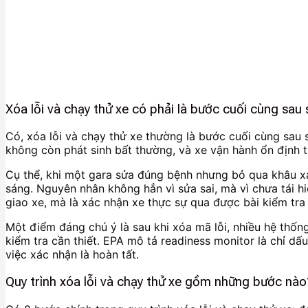
Xóa lỗi và chạy thử xe có phải là bước cuối cùng sa
Có, xóa lỗi và chạy thử xe thường là bước cuối cùng sau 
không còn phát sinh bất thường, và xe vận hành ổn định t
Cụ thể, khi một gara sửa đúng bệnh nhưng bỏ qua khâu xác
sáng. Nguyên nhân không hẳn vì sửa sai, mà vì chưa tái hi
giao xe, mà là xác nhận xe thực sự qua được bài kiểm tra
Một điểm đáng chú ý là sau khi xóa mã lỗi, nhiều hệ thốn
kiểm tra cần thiết. EPA mô tả readiness monitor là chỉ dấ
việc xác nhận là hoàn tất.
Quy trình xóa lỗi và chạy thử xe gồm những bước nào