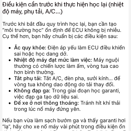
Điều kiện cần trước khi thực hiện học lại (nhiệt
độ máy, phụ tải, A/C…)
Trước khi bắt đầu quy trình học lại, bạn cần tạo
“môi trường học” ổn định để ECU không bị nhiễu.
Cụ thể hơn, bạn hãy chuẩn bị các điều kiện sau:
Ắc quy khỏe:
Điện áp yếu làm ECU điều khiển
sai hoặc học dang dở.
Nhiệt độ máy đạt mức làm việc:
Máy nguội
thường có chiến lược làm ấm, vòng tua cao
hơn bình thường.
Tắt phụ tải:
Tắt A/C, đèn pha, sưởi kính… để
vòng tua không dao động do tải thay đổi.
Không đạp ga:
Trong giai đoạn học garanti,
việc đạp ga tạo dữ liệu sai.
Để xe ở nơi thông thoáng:
Tránh hít khí thải
trong lúc nổ máy đứng yên.
Nếu bạn vừa làm sạch bướm ga và thấy garanti hơi
“lạ”, hãy cho xe nổ máy vài phút trong điều kiện ổn