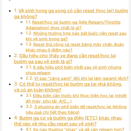
Vệ sinh họng ga xong có cần reset (học lại) bướm
ga không?
Reset/học lại bướm ga (Idle Relearn/Throttle
Adaptation) thực chất là gì?
Những trường hợp nào bắt buộc nên reset sau
khi vệ sinh họng ga?
Reset thủ công và reset bằng máy chẩn đoán
khác nhau ở điểm nào?
Dấu hiệu cho thấy xe đang cần reset/học lại
bướm ga sau vệ sinh là gì?
6 dấu hiệu phổ biến nhất sau vệ sinh nhưng
chưa relearn
Vì sao “càng sạch” đôi khi lại làm garanti lệch?
Có thể tự reset/học lại bướm ga tại nhà không,
và có an toàn không?
Điều kiện cần trước khi thực hiện học lại (nhiệt
độ máy, phụ tải, A/C…)
3 phương án phổ biến để reset/học lại (không
nêu quá chi tiết theo hãng)
Bướm ga cơ và bướm ga điện (ETC) khác nhau
thế nào về nhu cầu reset sau vệ sinh?
Xe nào thường “nhạy” và dễ cần relearn hơn?