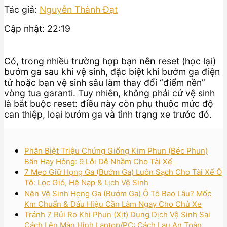
Tác giả:
Nguyễn Thành Đạt
Cập nhật: 22:19
Có, trong nhiều trường hợp bạn
nên
reset (học lại)
bướm ga sau khi vệ sinh, đặc biệt khi bướm ga điện
tử hoặc bạn vệ sinh sâu làm thay đổi “điểm nền”
vòng tua garanti. Tuy nhiên, không phải cứ vệ sinh
là bắt buộc reset: điều này còn phụ thuộc mức độ
can thiệp, loại bướm ga và tình trạng xe trước đó.
Phân Biệt Triệu Chứng Giống Kim Phun (Béc Phun)
Bẩn Hay Hỏng: 9 Lỗi Dễ Nhầm Cho Tài Xế
7 Mẹo Giữ Họng Ga (Bướm Ga) Luôn Sạch Cho Tài Xế Ô
Tô: Lọc Gió, Hệ Nạp & Lịch Vệ Sinh
Nên Vệ Sinh Họng Ga (Bướm Ga) Ô Tô Bao Lâu? Mốc
Km Chuẩn & Dấu Hiệu Cần Làm Ngay Cho Chủ Xe
Tránh 7 Rủi Ro Khi Phun (Xịt) Dung Dịch Vệ Sinh Sai
Cách Lên Màn Hình Laptop/PC: Cách Lau An Toàn