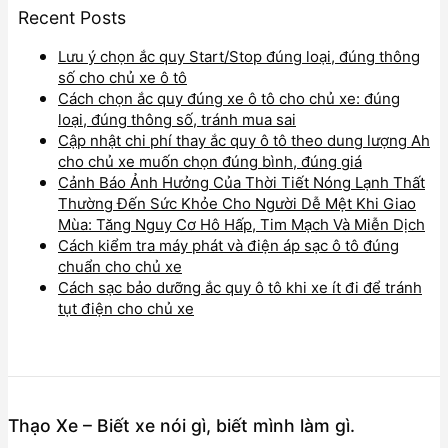
Recent Posts
Lưu ý chọn ắc quy Start/Stop đúng loại, đúng thông
số cho chủ xe ô tô
Cách chọn ắc quy đúng xe ô tô cho chủ xe: đúng
loại, đúng thông số, tránh mua sai
Cập nhật chi phí thay ắc quy ô tô theo dung lượng Ah
cho chủ xe muốn chọn đúng bình, đúng giá
Cảnh Báo Ảnh Hưởng Của Thời Tiết Nóng Lạnh Thất
Thường Đến Sức Khỏe Cho Người Dễ Mệt Khi Giao
Mùa: Tăng Nguy Cơ Hô Hấp, Tim Mạch Và Miễn Dịch
Cách kiểm tra máy phát và điện áp sạc ô tô đúng
chuẩn cho chủ xe
Cách sạc bảo dưỡng ắc quy ô tô khi xe ít đi để tránh
tụt điện cho chủ xe
Thạo Xe – Biết xe nói gì, biết mình làm gì.