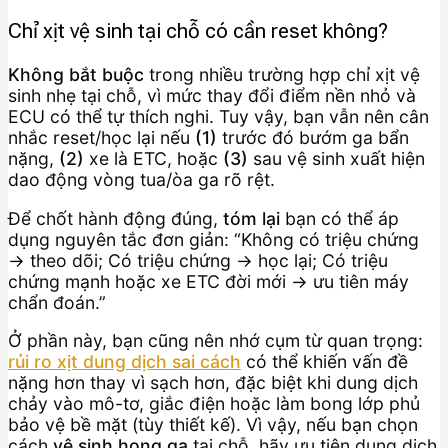
Chỉ xịt vệ sinh tại chỗ có cần reset không?
Không bắt buộc
trong nhiều trường hợp chỉ xịt vệ
sinh nhẹ tại chỗ, vì mức thay đổi điểm nền nhỏ và
ECU có thể tự thích nghi. Tuy vậy, bạn vẫn nên cân
nhắc reset/học lại nếu
(1)
trước đó bướm ga bẩn
nặng,
(2)
xe là ETC, hoặc
(3)
sau vệ sinh xuất hiện
dao động vòng tua/òa ga rõ rệt.
Để chốt hành động đúng,
tóm lại
bạn có thể áp
dụng nguyên tắc đơn giản: “Không có triệu chứng
→ theo dõi; Có triệu chứng → học lại; Có triệu
chứng mạnh hoặc xe ETC đời mới → ưu tiên máy
chẩn đoán.”
Ở phần này, bạn cũng nên nhớ cụm từ quan trọng:
rủi ro xịt dung dịch sai cách
có thể khiến vấn đề
nặng hơn thay vì sạch hơn, đặc biệt khi dung dịch
chảy vào mô-tơ, giắc điện hoặc làm bong lớp phủ
bảo vệ bề mặt (tùy thiết kế). Vì vậy, nếu bạn chọn
cách
vệ sinh họng ga
tại chỗ, hãy ưu tiên dung dịch