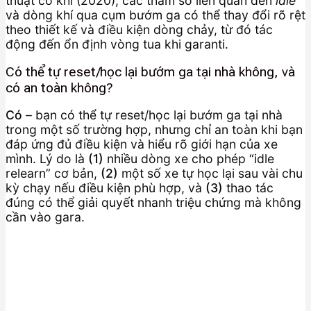
thuật cơ khí (2020), các tham số liên quan đến
idle
và dòng khí qua cụm bướm ga có thể thay đổi rõ rệt
theo thiết kế và điều kiện dòng chảy, từ đó tác
động đến ổn định vòng tua khi garanti.
Có thể tự reset/học lại bướm ga tại nhà không, và
có an toàn không?
Có
– bạn có thể tự reset/học lại bướm ga tại nhà
trong một số trường hợp, nhưng chỉ an toàn khi bạn
đáp ứng đủ điều kiện và hiểu rõ giới hạn của xe
mình. Lý do là
(1)
nhiều dòng xe cho phép “idle
relearn” cơ bản,
(2)
một số xe tự học lại sau vài chu
kỳ chạy nếu điều kiện phù hợp, và
(3)
thao tác
đúng có thể giải quyết nhanh triệu chứng mà không
cần vào gara.