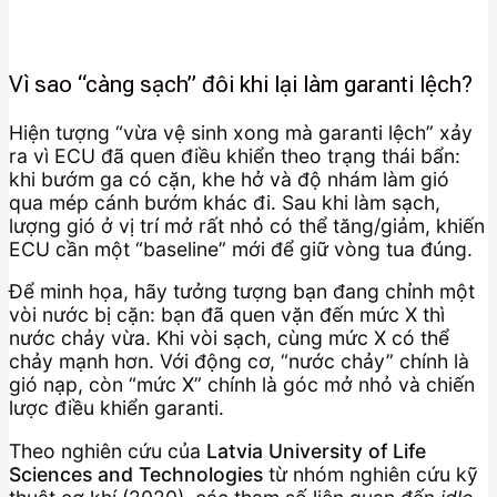
Vì sao “càng sạch” đôi khi lại làm garanti lệch?
Hiện tượng “vừa vệ sinh xong mà garanti lệch” xảy
ra vì ECU đã quen điều khiển theo trạng thái bẩn:
khi bướm ga có cặn, khe hở và độ nhám làm gió
qua mép cánh bướm khác đi. Sau khi làm sạch,
lượng gió ở vị trí mở rất nhỏ có thể tăng/giảm, khiến
ECU cần một “baseline” mới để giữ vòng tua đúng.
Để minh họa, hãy tưởng tượng bạn đang chỉnh một
vòi nước bị cặn: bạn đã quen vặn đến mức X thì
nước chảy vừa. Khi vòi sạch, cùng mức X có thể
chảy mạnh hơn. Với động cơ, “nước chảy” chính là
gió nạp, còn “mức X” chính là góc mở nhỏ và chiến
lược điều khiển garanti.
Theo nghiên cứu của
Latvia University of Life
Sciences and Technologies
từ nhóm nghiên cứu kỹ