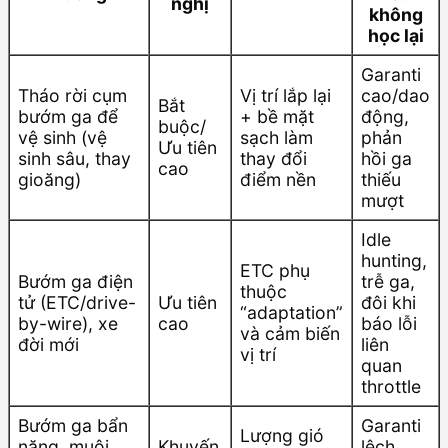
nghị
không
học lại
Garanti
Tháo rời cụm
Vị trí lắp lại
cao/dao
Bắt
bướm ga để
+ bề mặt
động,
buộc/
vệ sinh (vệ
sạch làm
phản
Ưu tiên
sinh sâu, thay
thay đổi
hồi ga
cao
gioăng)
điểm nền
thiếu
mượt
Idle
hunting,
ETC phụ
Bướm ga điện
trễ ga,
thuộc
tử (ETC/drive-
Ưu tiên
đôi khi
“adaptation”
by-wire), xe
cao
báo lỗi
và cảm biến
đời mới
liên
vị trí
quan
throttle
Bướm ga bẩn
Garanti
Lượng gió
nặng, muội
Khuyến
lệch,