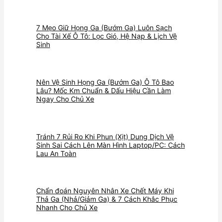
7 Mẹo Giữ Họng Ga (Bướm Ga) Luôn Sạch
Cho Tài Xế Ô Tô: Lọc Gió, Hệ Nạp & Lịch Vệ
Sinh
Nên Vệ Sinh Họng Ga (Bướm Ga) Ô Tô Bao
Lâu? Mốc Km Chuẩn & Dấu Hiệu Cần Làm
Ngay Cho Chủ Xe
Tránh 7 Rủi Ro Khi Phun (Xịt) Dung Dịch Vệ
Sinh Sai Cách Lên Màn Hình Laptop/PC: Cách
Lau An Toàn
Chẩn đoán Nguyên Nhân Xe Chết Máy Khi
Thả Ga (Nhả/Giảm Ga) & 7 Cách Khắc Phục
Nhanh Cho Chủ Xe