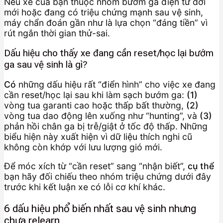
Nếu xe của bạn thuộc nhóm bướm ga điện tử đời
mới hoặc đang có triệu chứng mạnh sau vệ sinh,
máy chẩn đoán gần như là lựa chọn “đáng tiền” vì
rút ngắn thời gian thử-sai.
Dấu hiệu cho thấy xe đang cần reset/học lại bướm
ga sau vệ sinh là gì?
Có
những dấu hiệu rất “điển hình” cho việc xe đang
cần reset/học lại sau khi làm sạch bướm ga:
(1)
vòng tua garanti cao hoặc thấp bất thường,
(2)
vòng tua dao động lên xuống như “hunting”, và
(3)
phản hồi chân ga bị trễ/giật ở tốc độ thấp. Những
biểu hiện này xuất hiện vì dữ liệu thích nghi cũ
không còn khớp với lưu lượng gió mới.
Để móc xích từ “cần reset” sang “nhận biết”,
cụ thể
bạn hãy đối chiếu theo nhóm triệu chứng dưới đây
trước khi kết luận xe có lỗi cơ khí khác.
6 dấu hiệu phổ biến nhất sau vệ sinh nhưng
chưa relearn