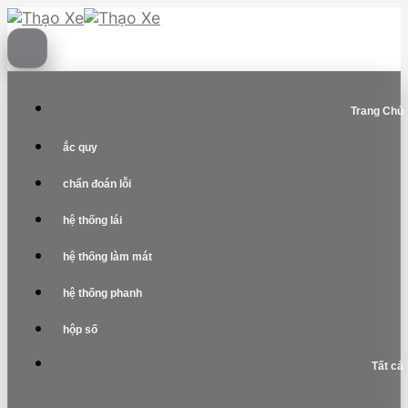
Skip
to
content
Trang Chủ
ắc quy
chẩn đoán lỗi
hệ thống lái
hệ thống làm mát
hệ thống phanh
hộp số
Tất cả