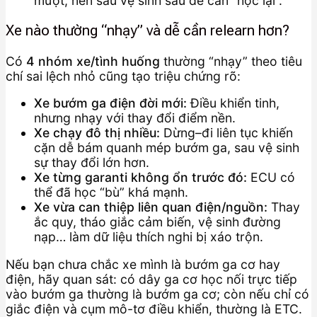
mượt, nên sau vệ sinh sâu dễ cần “học lại”.
Xe nào thường “nhạy” và dễ cần relearn hơn?
Có
4 nhóm xe/tình huống
thường “nhạy” theo tiêu
chí sai lệch nhỏ cũng tạo triệu chứng rõ:
Xe bướm ga điện đời mới:
Điều khiển tinh,
nhưng nhạy với thay đổi điểm nền.
Xe chạy đô thị nhiều:
Dừng–đi liên tục khiến
cặn dễ bám quanh mép bướm ga, sau vệ sinh
sự thay đổi lớn hơn.
Xe từng garanti không ổn trước đó:
ECU có
thể đã học “bù” khá mạnh.
Xe vừa can thiệp liên quan điện/nguồn:
Thay
ắc quy, tháo giắc cảm biến, vệ sinh đường
nạp… làm dữ liệu thích nghi bị xáo trộn.
Nếu bạn chưa chắc xe mình là bướm ga cơ hay
điện, hãy quan sát: có dây ga cơ học nối trực tiếp
vào bướm ga thường là bướm ga cơ; còn nếu chỉ có
giắc điện và cụm mô-tơ điều khiển, thường là ETC.