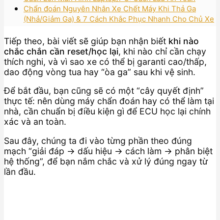
Chẩn đoán Nguyên Nhân Xe Chết Máy Khi Thả Ga
(Nhả/Giảm Ga) & 7 Cách Khắc Phục Nhanh Cho Chủ Xe
Tiếp theo, bài viết sẽ giúp bạn nhận biết
khi nào
chắc chắn cần reset/học lại
, khi nào chỉ cần chạy
thích nghi, và vì sao xe có thể bị garanti cao/thấp,
dao động vòng tua hay “òa ga” sau khi vệ sinh.
Để bắt đầu, bạn cũng sẽ có một “cây quyết định”
thực tế: nên dùng máy chẩn đoán hay có thể làm tại
nhà, cần chuẩn bị điều kiện gì để ECU học lại chính
xác và an toàn.
Sau đây, chúng ta đi vào từng phần theo đúng
mạch “giải đáp → dấu hiệu → cách làm → phân biệt
hệ thống”, để bạn nắm chắc và xử lý đúng ngay từ
lần đầu.