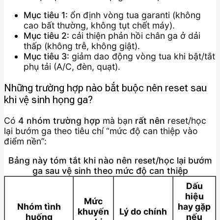
Mục tiêu 1:
ổn định vòng tua garanti (không
cao bất thường, không tụt chết máy).
Mục tiêu 2:
cải thiện phản hồi chân ga ở dải
thấp (không trễ, không giật).
Mục tiêu 3:
giảm dao động vòng tua khi bật/tắt
phụ tải (A/C, đèn, quạt).
Những trường hợp nào bắt buộc nên reset sau
khi vệ sinh họng ga?
Có
4 nhóm trường hợp
mà bạn
rất nên
reset/học
lại bướm ga theo tiêu chí “mức độ can thiệp vào
điểm nền”:
Bảng này tóm tắt khi nào nên reset/học lại bướm
ga sau vệ sinh theo mức độ can thiệp
Dấu
hiệu
Mức
Nhóm tình
hay gặp
khuyến
Lý do chính
huống
nếu