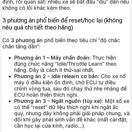
định, rồi quan sát: nhiều xe sẽ bắt đầu “dịu” dần nếu
không có lỗi khác kèm theo.
3 phương án phổ biến để reset/học lại (không
nêu quá chi tiết theo hãng)
Có
3 phương án
phổ biến theo tiêu chí “độ chắc
chắn tăng dần”:
Phương án 1 – Máy chẩn đoán:
Thực hiện
đúng chức năng “Idle/Throttle Learn” theo
hãng. Đây là cách ít thử-sai nhất.
Phương án 2 – Idle relearn cơ bản:
Cho xe nổ
máy ở điều kiện ổn định, chờ ECU tự điều
chỉnh vòng tua, sau đó chạy thử nhẹ nhàng để
ECU hoàn thiện thích nghi.
Phương án 3 – Ngắt nguồn (tùy xe):
Một số xe
có thể “reset” dữ liệu thích nghi khi ngắt ắc
quy, nhưng đây không phải giải pháp chung, và
đôi khi gây phát sinh vấn đề khác (mất cài đặt,
cần học lại cửa kính, radio…).