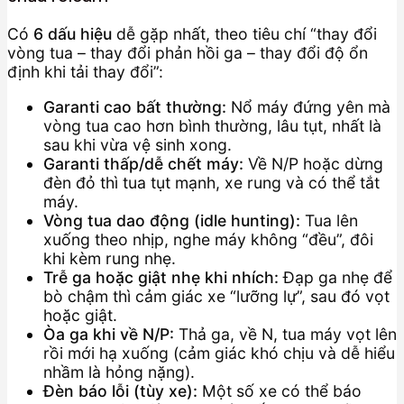
Có
6 dấu hiệu
dễ gặp nhất, theo tiêu chí “thay đổi
vòng tua – thay đổi phản hồi ga – thay đổi độ ổn
định khi tải thay đổi”:
Garanti cao bất thường:
Nổ máy đứng yên mà
vòng tua cao hơn bình thường, lâu tụt, nhất là
sau khi vừa vệ sinh xong.
Garanti thấp/dễ chết máy:
Về N/P hoặc dừng
đèn đỏ thì tua tụt mạnh, xe rung và có thể tắt
máy.
Vòng tua dao động (idle hunting):
Tua lên
xuống theo nhịp, nghe máy không “đều”, đôi
khi kèm rung nhẹ.
Trễ ga hoặc giật nhẹ khi nhích:
Đạp ga nhẹ để
bò chậm thì cảm giác xe “lưỡng lự”, sau đó vọt
hoặc giật.
Òa ga khi về N/P:
Thả ga, về N, tua máy vọt lên
rồi mới hạ xuống (cảm giác khó chịu và dễ hiểu
nhầm là hỏng nặng).
Đèn báo lỗi (tùy xe):
Một số xe có thể báo