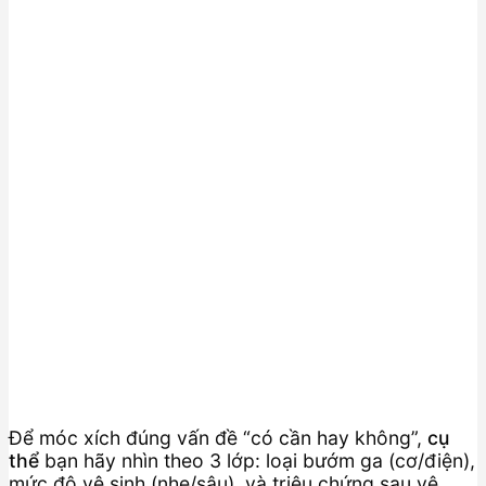
Để móc xích đúng vấn đề “có cần hay không”,
cụ
thể
bạn hãy nhìn theo 3 lớp: loại bướm ga (cơ/điện),
mức độ vệ sinh (nhẹ/sâu), và triệu chứng sau vệ