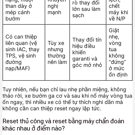
rò thay đổi
than dày ở
nghị
chết
lớn sau làm
mép cánh
mạnh
máy khi
sạch
bướm
về N/P
Giật
Có can thiệp
nhẹ,
Thay đổi tín
liên quan (vệ
Tùy xe
vòng
hiệu điều
sinh IAC, thay
nhưng
tua
khiển
TPS, vệ sinh
thường
không
garanti và
đường
nên làm
“đứng”
góc mở nhỏ
nạp/MAF)
ở mức
ổn định
Tuy nhiên, nếu bạn chỉ lau nhẹ phần miệng, không
tháo rời, xe bướm ga cơ và sau khi nổ máy vòng tua
ổn ngay, thì nhiều xe có thể tự thích nghi dần mà
không cần can thiệp reset ngay lập tức.
Reset thủ công và reset bằng máy chẩn đoán
khác nhau ở điểm nào?