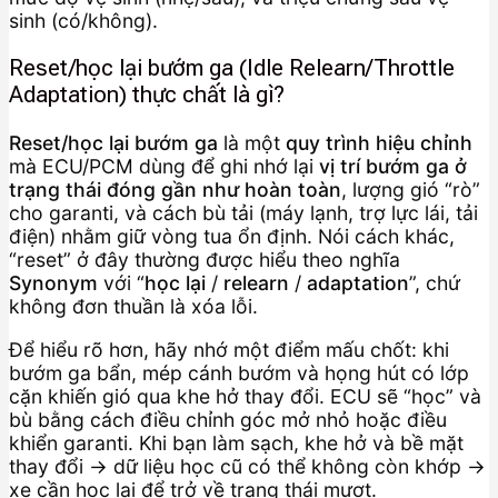
sinh (có/không).
Reset/học lại bướm ga (Idle Relearn/Throttle
Adaptation) thực chất là gì?
Reset/học lại bướm ga
là một
quy trình hiệu chỉnh
mà ECU/PCM dùng để ghi nhớ lại
vị trí bướm ga ở
trạng thái đóng gần như hoàn toàn
, lượng gió “rò”
cho garanti, và cách bù tải (máy lạnh, trợ lực lái, tải
điện) nhằm giữ vòng tua ổn định. Nói cách khác,
“reset” ở đây thường được hiểu theo nghĩa
Synonym
với “
học lại
/
relearn
/
adaptation
”, chứ
không đơn thuần là xóa lỗi.
Để hiểu rõ hơn, hãy nhớ một điểm mấu chốt: khi
bướm ga bẩn, mép cánh bướm và họng hút có lớp
cặn khiến gió qua khe hở thay đổi. ECU sẽ “học” và
bù bằng cách điều chỉnh góc mở nhỏ hoặc điều
khiển garanti. Khi bạn làm sạch, khe hở và bề mặt
thay đổi → dữ liệu học cũ có thể không còn khớp →
xe cần học lại để trở về trạng thái mượt.