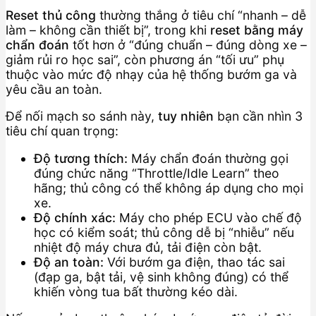
Reset thủ công
thường thắng ở tiêu chí “nhanh – dễ
làm – không cần thiết bị”, trong khi
reset bằng máy
chẩn đoán
tốt hơn ở “đúng chuẩn – đúng dòng xe –
giảm rủi ro học sai”, còn phương án “tối ưu” phụ
thuộc vào mức độ nhạy của hệ thống bướm ga và
yêu cầu an toàn.
Để nối mạch so sánh này,
tuy nhiên
bạn cần nhìn 3
tiêu chí quan trọng:
Độ tương thích:
Máy chẩn đoán thường gọi
đúng chức năng “Throttle/Idle Learn” theo
hãng; thủ công có thể không áp dụng cho mọi
xe.
Độ chính xác:
Máy cho phép ECU vào chế độ
học có kiểm soát; thủ công dễ bị “nhiễu” nếu
nhiệt độ máy chưa đủ, tải điện còn bật.
Độ an toàn:
Với bướm ga điện, thao tác sai
(đạp ga, bật tải, vệ sinh không đúng) có thể
khiến vòng tua bất thường kéo dài.