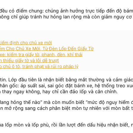
g đều có điểm chung: chúng ảnh hưởng trực tiếp đến độ bá
 không chỉ giúp tránh hư hỏng lan rộng mà còn giảm nguy cơ
 kiểm định cho chủ xe mới
iểm Cho Chủ Xe Mới, Từ Đèn Lốp Đến Giấy Tờ
e: kiểm tra giấy tờ, phanh, đèn, khí thải
thiếu giấy tờ và lỗi dễ trượt
chủ ô tô, tránh phạt và rủi ro pháp lý
n. Lớp đầu tiên là nhận biết bằng mắt thường và cảm giác l
hân gốc: áp suất sai, sai góc đặt bánh xe, hệ thống treo x
n thay ngay không, hay chỉ cần đảo lốp và cân chỉnh.
 đang hỏng thế nào” mà còn muốn biết “mức độ nguy hiểm đế
n mở rộng sang cách phân biệt mòn tự nhiên với mòn bất t
a lốp mòn và lốp phù, rồi lần lượt đến dấu hiệu nhận biết,