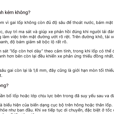
nh kém không?
vì gai lốp không còn đủ độ sâu để thoát nước, bám mặt đ
, duy trì ma sát và giúp xe phản hồi đúng khi người lái đá
ng làm việc trên mặt đường ướt rõ rệt. Trên đường khô, tài 
anh, độ bám giảm sẽ bộc lộ rất rõ.
 sát “lốp còn hơi dày” theo cảm tính, trong khi lốp có t
h hơn bên còn lại đều khiến xe phản ứng thiếu đồng nhất. K
âu gai còn lại là 1,6 mm, đây cũng là giới hạn mòn tối thiểu
t.
hông?
hần bố lốp hoặc lớp chịu lực bên trong đã suy yếu sau va đậ
à biểu hiện của biến dạng cục bộ trên hông hoặc thân lốp.
ỏe như ban đầu. Khi xe tiếp tục di chuyển, đặc biệt ở tốc