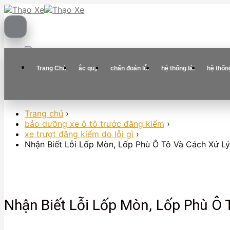
Skip
to
content
Trang Chủ
ắc quy
chẩn đoán lỗi
hệ thống lái
hệ thốn
Trang chủ
›
bảo dưỡng xe ô tô trước đăng kiểm
›
xe trượt đăng kiểm do lỗi gì
›
Nhận Biết Lỗi Lốp Mòn, Lốp Phù Ô Tô Và Cách Xử L
Nhận Biết Lỗi Lốp Mòn, Lốp Phù Ô 