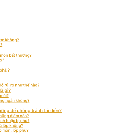
kém không?
g?
g mòn bất thường?
ào?
 phù?
?
ộ rủi ro như thế nào?
là gì?
 mới?
uãng ngắn không?
ường để phòng tránh tái diễn?
những điểm nào?
anh hoặc bị phù?
ù lốp không?
ốp mòn, lốp phù?