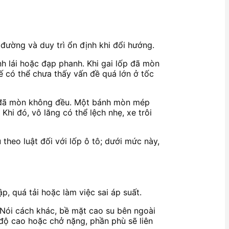
ường và duy trì ổn định khi đổi hướng.
nh lái hoặc đạp phanh. Khi gai lốp đã mòn
xế có thể chưa thấy vấn đề quá lớn ở tốc
hể đã mòn không đều. Một bánh mòn mép
hi đó, vô lăng có thể lệch nhẹ, xe trôi
 theo luật đối với lốp ô tô; dưới mức này,
p, quá tải hoặc làm việc sai áp suất.
 Nói cách khác, bề mặt cao su bên ngoài
 độ cao hoặc chở nặng, phần phù sẽ liên