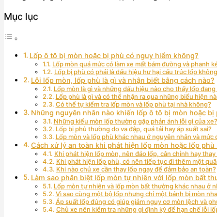
Mục lục
Lốp ô tô bị mòn hoặc bị phù có nguy hiểm không?
Lốp mòn quá mức có làm xe mất bám đường và phanh 
Lốp bị phù có phải là dấu hiệu hư hại cấu trúc lốp khôn
Lỗi lốp mòn, lốp phù là gì và nhận biết bằng cách nào?
Lốp mòn là gì và những dấu hiệu nào cho thấy lốp đan
Lốp phù là gì và có thể nhận ra qua những biểu hiện n
Có thể tự kiểm tra lốp mòn và lốp phù tại nhà không?
Những nguyên nhân nào khiến lốp ô tô bị mòn hoặc bị
Những kiểu mòn lốp thường gặp phản ánh lỗi gì của xe
Lốp bị phù thường do va đập, quá tải hay áp suất sai?
Lốp mòn và lốp phù khác nhau ở nguyên nhân và mức đ
Cách xử lý an toàn khi phát hiện lốp mòn hoặc lốp phù 
Khi phát hiện lốp mòn, nên đảo lốp, cân chỉnh hay thay
Khi phát hiện lốp phù, có nên tiếp tục đi thêm một q
Khi nào chủ xe cần thay lốp ngay để đảm bảo an toàn?
Làm sao phân biệt lốp mòn tự nhiên với lốp mòn bất th
Lốp mòn tự nhiên và lốp mòn bất thường khác nhau ở 
Vì sao cùng một bộ lốp nhưng chỉ một bánh bị mòn nh
Áp suất lốp đúng có giúp giảm nguy cơ mòn lệch và ph
Chủ xe nên kiểm tra những gì định kỳ để hạn chế lỗi l