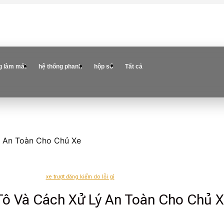
g làm mát
hệ thống phanh
hộp số
Tất cả
ý An Toàn Cho Chủ Xe
xe trượt đăng kiểm do lỗi gì
Tô Và Cách Xử Lý An Toàn Cho Chủ 