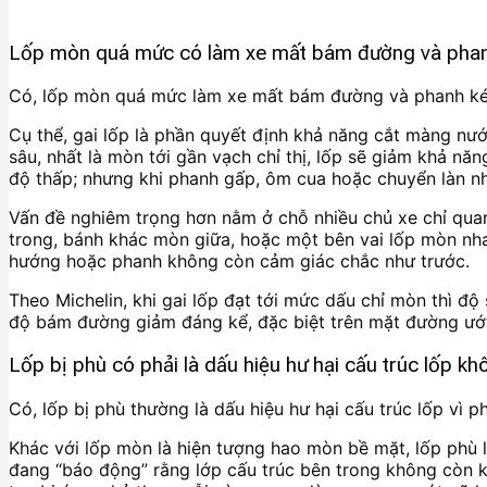
Lốp mòn quá mức có làm xe mất bám đường và pha
Có, lốp mòn quá mức làm xe mất bám đường và phanh kém 
Cụ thể, gai lốp là phần quyết định khả năng cắt màng nước
sâu, nhất là mòn tới gần vạch chỉ thị, lốp sẽ giảm khả nă
độ thấp; nhưng khi phanh gấp, ôm cua hoặc chuyển làn nh
Vấn đề nghiêm trọng hơn nằm ở chỗ nhiều chủ xe chỉ quan
trong, bánh khác mòn giữa, hoặc một bên vai lốp mòn nhan
hướng hoặc phanh không còn cảm giác chắc như trước.
Theo Michelin, khi gai lốp đạt tới mức dấu chỉ mòn thì độ s
độ bám đường giảm đáng kể, đặc biệt trên mặt đường ướ
Lốp bị phù có phải là dấu hiệu hư hại cấu trúc lốp k
Có, lốp bị phù thường là dấu hiệu hư hại cấu trúc lốp vì p
Khác với lốp mòn là hiện tượng hao mòn bề mặt, lốp phù l
đang “báo động” rằng lớp cấu trúc bên trong không còn kh