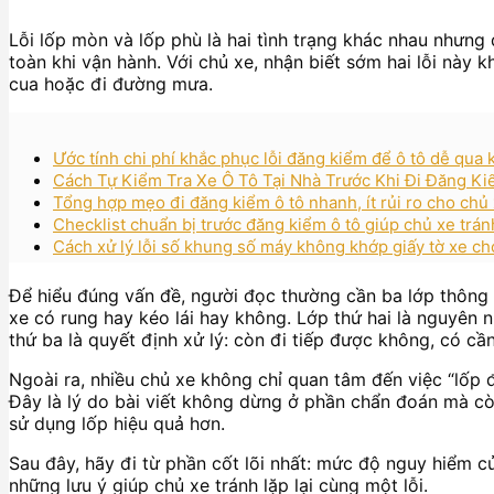
Lỗi lốp mòn và lốp phù là hai tình trạng khác nhau nhưn
toàn khi vận hành. Với chủ xe, nhận biết sớm hai lỗi này
cua hoặc đi đường mưa.
Ước tính chi phí khắc phục lỗi đăng kiểm để ô tô dễ qua
Cách Tự Kiểm Tra Xe Ô Tô Tại Nhà Trước Khi Đi Đăng K
Tổng hợp mẹo đi đăng kiểm ô tô nhanh, ít rủi ro cho chủ x
Checklist chuẩn bị trước đăng kiểm ô tô giúp chủ xe tránh 
Cách xử lý lỗi số khung số máy không khớp giấy tờ xe cho 
Để hiểu đúng vấn đề, người đọc thường cần ba lớp thông ti
xe có rung hay kéo lái hay không. Lớp thứ hai là nguyên n
thứ ba là quyết định xử lý: còn đi tiếp được không, có cầ
Ngoài ra, nhiều chủ xe không chỉ quan tâm đến việc “lốp
Đây là lý do bài viết không dừng ở phần chẩn đoán mà cò
sử dụng lốp hiệu quả hơn.
Sau đây, hãy đi từ phần cốt lõi nhất: mức độ nguy hiểm củ
những lưu ý giúp chủ xe tránh lặp lại cùng một lỗi.