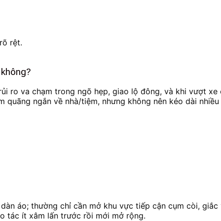
õ rệt.
ỏ không?
rủi ro va chạm trong ngõ hẹp, giao lộ đông, và khi vượt xe
m quãng ngắn về nhà/tiệm, nhưng không nên kéo dài nhiều
 dàn áo; thường chỉ cần mở khu vực tiếp cận cụm còi, giắc 
o tác ít xâm lấn trước rồi mới mở rộng.