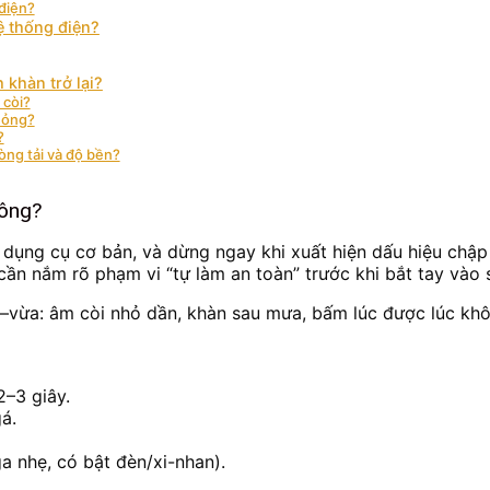
 điện?
ệ thống điện?
 khàn trở lại?
 còi?
hỏng?
?
dòng tải và độ bền?
hông?
có dụng cụ cơ bản, và dừng ngay khi xuất hiện dấu hiệu chập
ần nắm rõ phạm vi “tự làm an toàn” trước khi bắt tay vào 
ẹ–vừa: âm còi nhỏ dần, khàn sau mưa, bấm lúc được lúc khôn
–3 giây.
gá.
ga nhẹ, có bật đèn/xi-nhan).