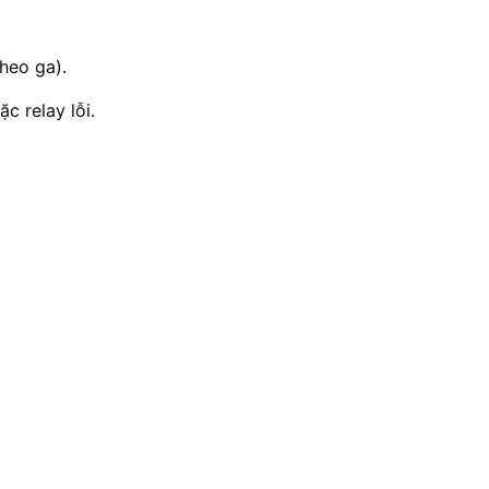
heo ga).
c relay lỗi.