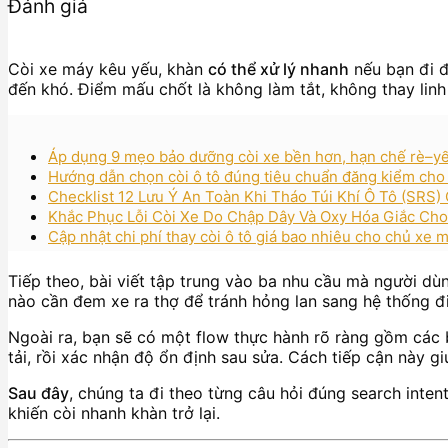
Đánh giá
Còi xe máy kêu yếu, khàn
có thể xử lý nhanh
nếu bạn đi đ
đến khó. Điểm mấu chốt là không làm tắt, không thay linh
Áp dụng 9 mẹo bảo dưỡng còi xe bền hơn, hạn chế rè–y
Hướng dẫn chọn còi ô tô đúng tiêu chuẩn đăng kiểm cho
Checklist 12 Lưu Ý An Toàn Khi Tháo Túi Khí Ô Tô (SRS
Khắc Phục Lỗi Còi Xe Do Chập Dây Và Oxy Hóa Giắc Cho
Cập nhật chi phí thay còi ô tô giá bao nhiêu cho chủ xe mớ
Tiếp theo, bài viết tập trung vào ba nhu cầu mà người dùng
nào cần đem xe ra thợ để tránh hỏng lan sang hệ thống đ
Ngoài ra, bạn sẽ có một flow thực hành rõ ràng gồm các bư
tải, rồi xác nhận độ ổn định sau sửa. Cách tiếp cận này giú
Sau đây
, chúng ta đi theo từng câu hỏi đúng search inten
khiến còi nhanh khàn trở lại.