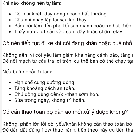
Khi nào
không nên tự làm
:
Có mùi khét, dây nóng nhanh bất thường.
Cầu chì cháy lặp lại sau khi thay.
Bấm còi làm đèn pha tối sụp mạnh hoặc xe hụt điện r
Thấy nước lọt sâu vào cụm dây hoặc chân relay.
Có nên tiếp tục đi xe khi còi đang khàn hoặc quá nh
Không nên
, vì còi yếu làm giảm khả năng cảnh báo, tăng 
Để nối mạch từ câu trả lời trên,
cụ thể
bạn có thể chạy tạ
Nếu buộc phải đi tạm:
Hạn chế cung đường đông.
Tăng khoảng cách an toàn.
Chủ động dùng đèn/xi-nhan sớm hơn.
Sửa trong ngày, không trì hoãn.
Có cần tháo toàn bộ dàn áo mới xử lý được không?
Không
, phần lớn lỗi còi yếu/khàn không cần tháo toàn bộ
Để dẫn dắt đúng flow thực hành,
tiếp theo
hãy ưu tiên tha