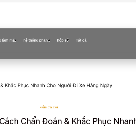
g làm mát
hệ thống phanh
hộp số
Tất cả
n & Khắc Phục Nhanh Cho Người Đi Xe Hằng Ngày
kiểm tra còi
7 Cách Chẩn Đoán & Khắc Phục Nhan