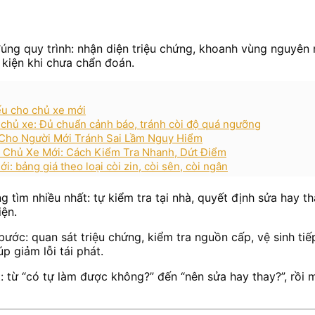
úng quy trình: nhận diện triệu chứng, khoanh vùng nguyên n
 kiện khi chưa chẩn đoán.
ếu cho chủ xe mới
 chủ xe: Đủ chuẩn cảnh báo, tránh còi độ quá ngưỡng
) Cho Người Mới Tránh Sai Lầm Nguy Hiểm
 Chủ Xe Mới: Cách Kiểm Tra Nhanh, Dứt Điểm
i: bảng giá theo loại còi zin, còi sên, còi ngân
 tìm nhiều nhất: tự kiểm tra tại nhà, quyết định sửa hay th
iện.
ớc: quan sát triệu chứng, kiểm tra nguồn cấp, vệ sinh tiếp
p giảm lỗi tái phát.
t: từ “có tự làm được không?” đến “nên sửa hay thay?”, rồi 