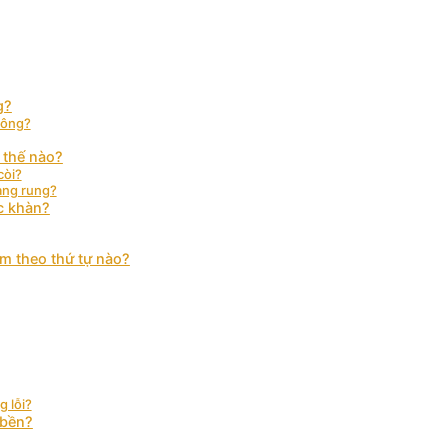
g?
hông?
 thế nào?
còi?
àng rung?
c khàn?
m theo thứ tự nào?
g lỗi?
 bền?