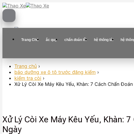
Skip
to
content
Trang Chủ
ắc quy
chẩn đoán lỗi
hệ thống lái
hệ thốn
Trang chủ
›
bảo dưỡng xe ô tô trước đăng kiểm
›
kiểm tra còi
›
Xử Lý Còi Xe Máy Kêu Yếu, Khàn: 7 Cách Chẩn Đoá
Xử Lý Còi Xe Máy Kêu Yếu, Khàn: 
Ngày