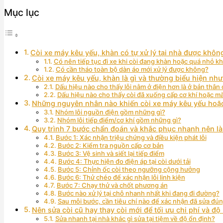
Mục lục
Còi xe máy kêu yếu, khàn có tự xử lý tại nhà được khôn
Có nên tiếp tục đi xe khi còi đang khàn hoặc quá nhỏ k
Có cần tháo toàn bộ dàn áo mới xử lý được không?
Còi xe máy kêu yếu, khàn là gì và thường biểu hiện như
Dấu hiệu nào cho thấy lỗi nằm ở điện hơn là ở bản thân 
Dấu hiệu nào cho thấy còi đã xuống cấp cơ khí hoặc m
Những nguyên nhân nào khiến còi xe máy kêu yếu hoặ
Nhóm lỗi nguồn điện gồm những gì?
Nhóm lỗi tiếp điểm/cơ khí gồm những gì?
Quy trình 7 bước chẩn đoán và khắc phục nhanh nên là
Bước 1: Xác nhận triệu chứng và điều kiện phát lỗi
Bước 2: Kiểm tra nguồn cấp cơ bản
Bước 3: Vệ sinh và siết lại tiếp điểm
Bước 4: Thực hiện đo điện áp tại còi dưới tải
Bước 5: Chỉnh ốc còi theo ngưỡng cộng hưởng
Bước 6: Thử chéo để xác nhận lỗi linh kiện
Bước 7: Chạy thử và chốt phương án
Bước nào xử lý tại chỗ nhanh nhất khi đang đi đường?
Sau mỗi bước, cần tiêu chí nào để xác nhận đã sửa đún
Nên sửa còi cũ hay thay còi mới để tối ưu chi phí và độ
Sửa nhanh tại nhà khác gì sửa tại tiệm về độ ổn định?