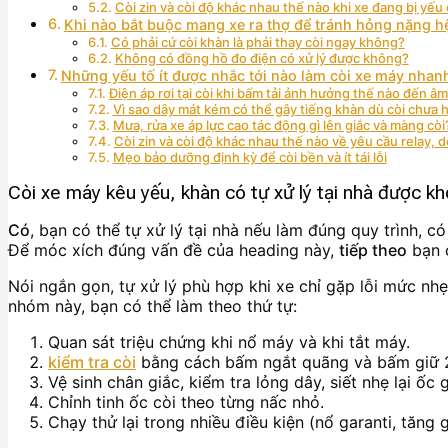
Còi zin và còi độ khác nhau thế nào khi xe đang bị yếu
Khi nào bắt buộc mang xe ra thợ để tránh hỏng nặng h
Có phải cứ còi khàn là phải thay còi ngay không?
Không có đồng hồ đo điện có xử lý được không?
Những yếu tố ít được nhắc tới nào làm còi xe máy nhanh
Điện áp rơi tại còi khi bấm tải ảnh hưởng thế nào đến âm
Vì sao dây mát kém có thể gây tiếng khàn dù còi chưa 
Mưa, rửa xe áp lực cao tác động gì lên giắc và màng còi
Còi zin và còi độ khác nhau thế nào về yêu cầu relay, 
Mẹo bảo dưỡng định kỳ để còi bền và ít tái lỗi
Còi xe máy kêu yếu, khàn có tự xử lý tại nhà được k
Có
, bạn có thể tự xử lý tại nhà nếu làm đúng quy trình, 
Để móc xích đúng vấn đề của heading này,
tiếp theo
bạn c
Nói ngắn gọn, tự xử lý phù hợp khi xe chỉ gặp lỗi mức nh
nhóm này, bạn có thể làm theo thứ tự:
Quan sát triệu chứng khi nổ máy và khi tắt máy.
kiểm tra còi
bằng cách bấm ngắt quãng và bấm giữ 2
Vệ sinh chân giắc, kiểm tra lỏng dây, siết nhẹ lại ốc 
Chỉnh tinh ốc còi theo từng nấc nhỏ.
Chạy thử lại trong nhiều điều kiện (nổ garanti, tăng 