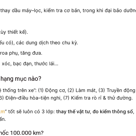
hay dầu máy–lọc, kiểm tra cơ bản, trong khi đại bảo dưỡn
ùy thiết kế).
ếu có), các dung dịch theo chu kỳ.
roa phụ, tăng đưa.
 xóc, bạc đạn, thước lái…
 hạng mục nào?
 thống trên xe”: (1) Động cơ, (2) Làm mát, (3) Truyền động
6) Điện–điều hòa–tiện nghi, (7) Kiểm tra rò rỉ & thử đường.
km
” tốt sẽ luôn có 3 lớp:
thay thế vật tư
,
đo kiểm thông số
,
ẩn.
ở mốc 100.000 km?