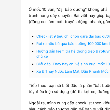
Ở mốc 10 vạn, “đại bảo dưỡng” không phải
tránh hỏng dây chuyền. Bài viết này giúp b
(động cơ, làm mát, truyền động, phanh, gầ
Checklist 9 tiêu chí chọn gara đại bảo dư
Rủi ro nếu bỏ qua bảo dưỡng 100.000 km: 
Hướng dẫn kiểm tra hệ thống treo & rotuyn
chủ xe
Giải đáp: Thay hay chỉ vệ sinh bugi mốc 1
Xả & Thay Nước Làm Mát, Dầu Phanh Mốc 1
Tiếp theo, bạn sẽ biết đâu là phần “bắt bu
tùy điều kiện sử dụng (đô thị kẹt xe, đường
Ngoài ra, mình cung cấp checklist theo kiểu
hiệu cảnh báo thường gặp để bạn quyết định