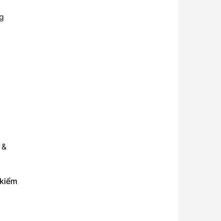
g
 &
kiểm