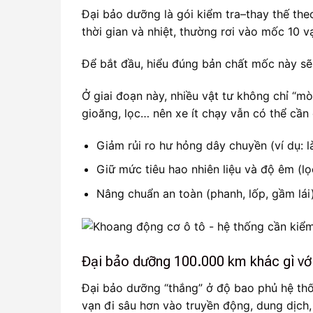
Đại bảo dưỡng là gói kiểm tra–thay thế th
thời gian và nhiệt, thường rơi vào mốc 10 v
Để bắt đầu, hiểu đúng bản chất mốc này sẽ
Ở giai đoạn này, nhiều vật tư không chỉ “m
gioăng, lọc… nên xe ít chạy vẫn có thể cần 
Giảm rủi ro hư hỏng dây chuyền (ví dụ: 
Giữ mức tiêu hao nhiên liệu và độ êm (l
Nâng chuẩn an toàn (phanh, lốp, gầm lái)
Đại bảo dưỡng 100.000 km khác gì vớ
Đại bảo dưỡng “thắng” ở độ bao phủ hệ thố
vạn đi sâu hơn vào truyền động, dung dịch, 