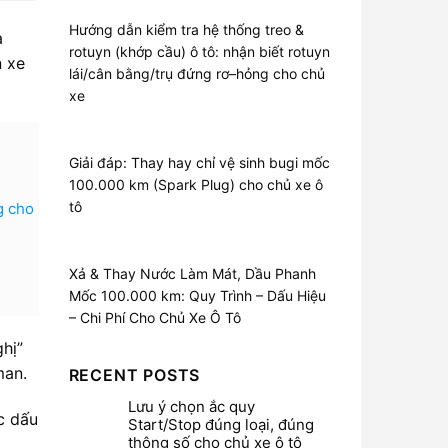
Hướng dẫn kiểm tra hệ thống treo &
à
rotuyn (khớp cầu) ô tô: nhận biết rotuyn
n xe
lái/cân bằng/trụ đứng rơ–hỏng cho chủ
xe
Giải đáp: Thay hay chỉ vệ sinh bugi mốc
100.000 km (Spark Plug) cho chủ xe ô
tô
g cho
Xả & Thay Nước Làm Mát, Dầu Phanh
Mốc 100.000 km: Quy Trình – Dấu Hiệu
– Chi Phí Cho Chủ Xe Ô Tô
hị”
man.
RECENT POSTS
Lưu ý chọn ắc quy
ác dấu
Start/Stop đúng loại, đúng
thông số cho chủ xe ô tô