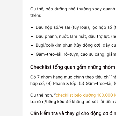
Cụ thể, bảo dưỡng nhỏ thường xoay quanh t
thêm:
Dầu hộp số/vi sai (tùy loại), lọc hộp số (t
Dầu phanh, nước làm mát, dầu trợ lực (n
Bugi/coil/kim phun (tùy động cơ), dây cu
Gầm–treo–lái: rô-tuyn, cao su càng, giảm
Checklist tổng quan gồm những nhóm
Có 7 nhóm hạng mục chính theo tiêu chí “hệ
hộp số, (4) Phanh & lốp, (5) Gầm–treo–lái, (
Cụ thể hơn, “
checklist bảo dưỡng 100.000 
tra rò rỉ/tiếng kêu
để không bỏ sót lỗi tiềm 
Cần kiểm tra và thay gì cho động cơ 