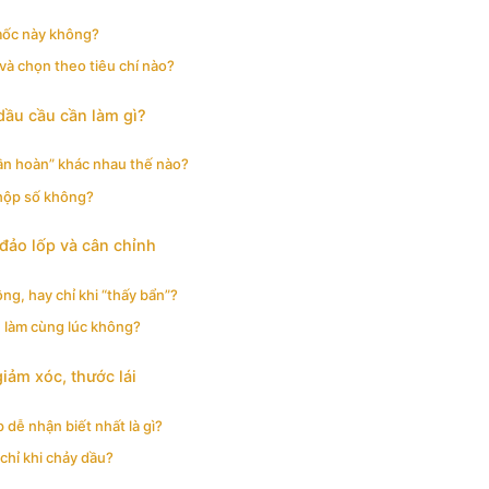
mốc này không?
 và chọn theo tiêu chí nào?
 dầu cầu cần làm gì?
uần hoàn” khác nhau thế nào?
 hộp số không?
đảo lốp và cân chỉnh
g, hay chỉ khi “thấy bẩn”?
n làm cùng lúc không?
giảm xóc, thước lái
dễ nhận biết nhất là gì?
chỉ khi chảy dầu?