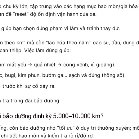
eo chu kỳ lớn, tập trung vào các hạng mục hao mòn/già hóa
ạn để “reset” độ ổn định vận hành của xe.
 giúp bạn chọn đúng phạm vi làm và tránh thay dư.
òn theo km” mà còn “lão hóa theo năm”: cao su, dầu, dung d
can thiệp. Việc làm đúng giúp:
làm mát yếu → quá nhiệt → cong vênh, xì gioăng).
ọc, bugi, kim phun, bướm ga… sạch và đúng thông số).
 trước khi sự cố xảy ra.
i bảo dưỡng định kỳ 5.000–10.000 km?
ng, còn bảo dưỡng nhỏ “tối ưu” ở duy trì thường xuyên; m
chi tiết hao mòn và kiểm tra rò rỉ/độ rơ.