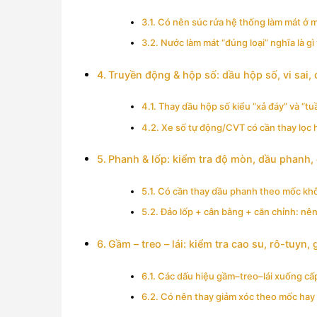
Có nên súc rửa hệ thống làm mát ở 
Nước làm mát “đúng loại” nghĩa là gì
Truyền động & hộp số: dầu hộp số, vi sai,
Thay dầu hộp số kiểu “xả đáy” và “t
Xe số tự động/CVT có cần thay lọc
Phanh & lốp: kiểm tra độ mòn, dầu phanh, 
Có cần thay dầu phanh theo mốc khôn
Đảo lốp + cân bằng + căn chỉnh: nê
Gầm – treo – lái: kiểm tra cao su, rô-tuyn, 
Các dấu hiệu gầm–treo–lái xuống cấp 
Có nên thay giảm xóc theo mốc hay 