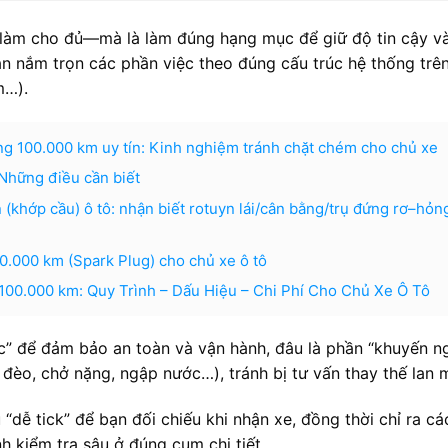
 làm cho đủ—mà là làm đúng hạng mục để giữ độ tin cậy v
ạn nắm trọn các phần việc theo đúng cấu trúc hệ thống trê
m…).
ỡng 100.000 km uy tín: Kinh nghiệm tránh chặt chém cho chủ xe
Những điều cần biết
 (khớp cầu) ô tô: nhận biết rotuyn lái/cân bằng/trụ đứng rơ–hỏn
00.000 km (Spark Plug) cho chủ xe ô tô
00.000 km: Quy Trình – Dấu Hiệu – Chi Phí Cho Chủ Xe Ô Tô
ộc” để đảm bảo an toàn và vận hành, đâu là phần “khuyến ng
 đèo, chở nặng, ngập nước…), tránh bị tư vấn thay thế lan 
 “dễ tick” để bạn đối chiếu khi nhận xe, đồng thời chỉ ra c
 kiểm tra sâu ở đúng cụm chi tiết.