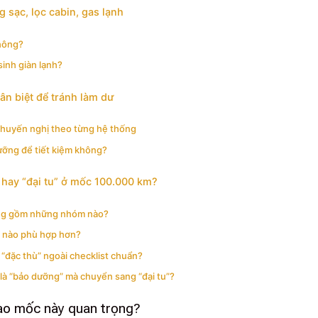
g sạc, lọc cabin, gas lạnh
hông?
sinh giàn lạnh?
ân biệt để tránh làm dư
 khuyến nghị theo từng hệ thống
ưỡng để tiết kiệm không?
 hay “đại tu” ở mốc 100.000 km?
ờng gồm những nhóm nào?
n nào phù hợp hơn?
đặc thù” ngoài checklist chuẩn?
à “bảo dưỡng” mà chuyển sang “đại tu”?
sao mốc này quan trọng?