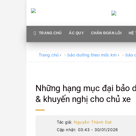
Skip
to
content
TRANG CHỦ
ẮC QUY
CHẨN ĐOÁN LỖI
HỆ 
Trang chủ
›
bảo dưỡng theo mốc km
›
bảo 
Những hạng mục đại bảo d
& khuyến nghị cho chủ xe
Tác giả:
Nguyễn Thành Đạt
Cập nhật: 03:43 - 30/01/2026