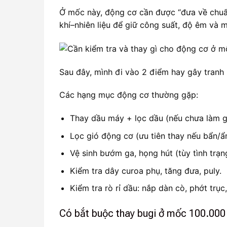
Ở mốc này, động cơ cần được “đưa về chuẩ
khí–nhiên liệu để giữ công suất, độ êm và m
Sau đây, mình đi vào 2 điểm hay gây tranh 
Các hạng mục động cơ thường gặp:
Thay dầu máy + lọc dầu (nếu chưa làm g
Lọc gió động cơ (ưu tiên thay nếu bẩn/
Vệ sinh bướm ga, họng hút (tùy tình trạn
Kiểm tra dây curoa phụ, tăng đưa, puly.
Kiểm tra rò rỉ dầu: nắp dàn cò, phớt trục
Có bắt buộc thay bugi ở mốc 100.00