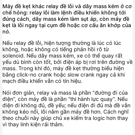
Máy đề kẹt khác relay đề lỗi và dây mass kém ở cơ
chế hỏng: relay lỗi làm lệnh điều khiển không tới
đúng cách, dây mass kém làm sụt áp, còn máy đề
kẹt là lỗi ngay tại cụm đề hoặc cơ cấu ăn khớp của
nó.
Nếu relay đề lỗi, hiện tượng thường là lúc có lúc
không, hoặc không có tiếng phản hồi rõ từ
solenoid. Nếu dây mass kém, xe có thể quay rất
yếu dù bình còn tốt, bởi điện áp bị rơi trên đường về
mass. Trong khi đó, máy đề kẹt thường biểu hiện
bằng click-no crank hoặc slow crank ngay cả khi
mạch điều khiển vẫn có tín hiệu.
Nói đơn giản, relay và mass là phần “đường đi của
điện”, còn máy đề là phần “thi hành lực quay”. Nếu
điện đi không đủ, đề yếu; nếu điện đi đủ mà đề vẫn
không kéo nổi, lỗi nằm gần máy đề hơn. Cách nghĩ
theo chuỗi này giúp chủ xe kiểm tra logic hơn thay
vì thay linh kiện rải thảm.