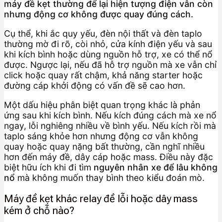
máy đề kẹt thường để lại hiện tượng điện vẫn còn
nhưng động cơ không được quay đúng cách.
Cụ thể, khi ắc quy yếu, đèn nội thất và đèn taplo
thường mờ đi rõ, còi nhỏ, cửa kính điện yếu và sau
khi kích bình hoặc dùng nguồn hỗ trợ, xe có thể nổ
được. Ngược lại, nếu đã hỗ trợ nguồn mà xe vẫn chỉ
click hoặc quay rất chậm, khả năng starter hoặc
đường cáp khởi động có vấn đề sẽ cao hơn.
Một dấu hiệu phân biệt quan trọng khác là phản
ứng sau khi kích bình. Nếu kích đúng cách mà xe nổ
ngay, lỗi nghiêng nhiều về bình yếu. Nếu kích rồi mà
taplo sáng khỏe hơn nhưng động cơ vẫn không
quay hoặc quay nặng bất thường, cần nghĩ nhiều
hơn đến máy đề, dây cáp hoặc mass. Điều này đặc
biệt hữu ích khi đi tìm
nguyên nhân xe để lâu không
nổ
mà không muốn thay bình theo kiểu đoán mò.
Máy đề kẹt khác relay đề lỗi hoặc dây mass
kém ở chỗ nào?