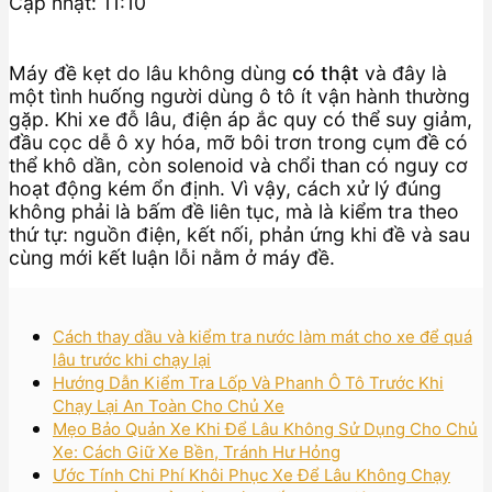
Cập nhật: 11:10
Máy đề kẹt do lâu không dùng
có thật
và đây là
một tình huống người dùng ô tô ít vận hành thường
gặp. Khi xe đỗ lâu, điện áp ắc quy có thể suy giảm,
đầu cọc dễ ô xy hóa, mỡ bôi trơn trong cụm đề có
thể khô dần, còn solenoid và chổi than có nguy cơ
hoạt động kém ổn định. Vì vậy, cách xử lý đúng
không phải là bấm đề liên tục, mà là kiểm tra theo
thứ tự: nguồn điện, kết nối, phản ứng khi đề và sau
cùng mới kết luận lỗi nằm ở máy đề.
Cách thay dầu và kiểm tra nước làm mát cho xe để quá
lâu trước khi chạy lại
Hướng Dẫn Kiểm Tra Lốp Và Phanh Ô Tô Trước Khi
Chạy Lại An Toàn Cho Chủ Xe
Mẹo Bảo Quản Xe Khi Để Lâu Không Sử Dụng Cho Chủ
Xe: Cách Giữ Xe Bền, Tránh Hư Hỏng
Ước Tính Chi Phí Khôi Phục Xe Để Lâu Không Chạy