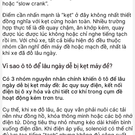
hoặc “slow crank”.
Điểm cần nhấn mạnh là “kẹt” ở đây không nhất thiết
đồng nghĩa với kẹt cứng hoàn toàn. Nhiều trường
hợp thực tế là đề quay chậm, ăn khớp kém, quay
được lúc được lúc không hoặc chỉ nghe tiếng tạch
rồi im. Với chủ xe, tất cả biểu hiện đó đều thuộc
nhóm cần nghĩ đến máy đề hoặc mạch đề, nhất là
khi xe đã đỗ lâu ngày.
Vì sao ô tô để lâu ngày dễ bị kẹt máy đề?
Có 3 nhóm nguyên nhân chính khiến ô tô để lâu
ngày dễ bị kẹt máy đề: ắc quy suy điện, kết nối
điện bị ô xy hóa và chi tiết cơ khí trong cụm đề
hoạt động kém trơn tru.
Cụ thể, khi xe đỗ lâu, ắc quy vẫn phải nuôi các tải
nền như đồng hồ, khóa thông minh hoặc các bộ nhớ
điện tử. Dòng tiêu thụ nhỏ nhưng kéo dài khiến bình
xuống điện dần. Khi điện áp yếu, solenoid có thể chỉ
đủ lực tạo tiếng “tạch” nhưng không đủ công suất