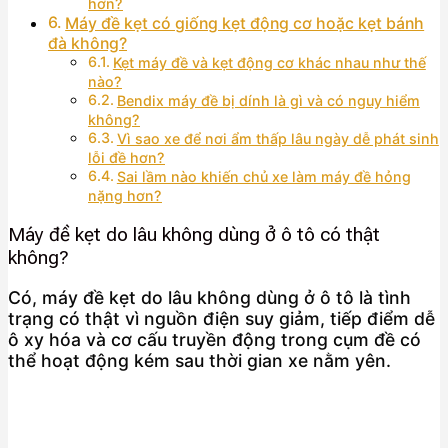
hơn?
Máy đề kẹt có giống kẹt động cơ hoặc kẹt bánh
đà không?
Kẹt máy đề và kẹt động cơ khác nhau như thế
nào?
Bendix máy đề bị dính là gì và có nguy hiểm
không?
Vì sao xe để nơi ẩm thấp lâu ngày dễ phát sinh
lỗi đề hơn?
Sai lầm nào khiến chủ xe làm máy đề hỏng
nặng hơn?
Máy đề kẹt do lâu không dùng ở ô tô có thật
không?
Có, máy đề kẹt do lâu không dùng ở ô tô là tình
trạng có thật vì nguồn điện suy giảm, tiếp điểm dễ
ô xy hóa và cơ cấu truyền động trong cụm đề có
thể hoạt động kém sau thời gian xe nằm yên.