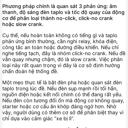
Phương pháp chính là quan sát 3 phản ứng: âm
thanh, độ sáng đèn taplo và tốc độ quay của động
cơ để phân loại thành no-click, click-no crank
hoặc slow crank.
Cụ thể, nếu hoàn toàn không có tiếng gì và taplo
phản ứng bình thường, cần nghi relay, khóa điện,
công tắc an toàn hoặc đường điều khiển. Nếu chỉ
nghe tiếng tạch, đây là nhóm click-no crank. Nếu đề
vẫn quay nhưng chậm, đó là slow crank. Việc phân
loại này rất quan trọng vì đây là cơ sở định hướng
chẩn đoán hệ thống đề.
Một mẹo thực tế là bật đèn pha hoặc quan sát đèn
taplo trong lúc đề. Nếu đèn sụp mạnh rồi tối hẳn,
nguồn điện hoặc kết nối chính có thể đang rất yếu.
Nếu đèn còn tương đối ổn mà động cơ không quay,
starter hoặc cơ cấu ăn khớp đáng ngờ hơn. Nhờ
vậy, người dùng có thêm cơ sở để phân biệt thay vì
chỉ dựa vào cảm giác “xe bị lì”.