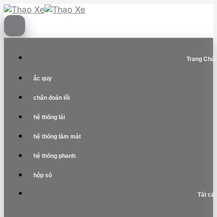
Skip
to
content
Trang Chủ
ắc quy
chẩn đoán lỗi
hệ thống lái
hệ thống làm mát
hệ thống phanh
hộp số
Tất cả