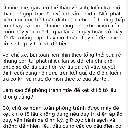
Ở mức nhẹ, gara có thể tháo vệ sinh, kiểm tra chổi
than, cổ góp, bạc đạn và cơ cấu bendix. Nếu phát
hiện mòn cục bộ hoặc dính bẩn, chi phí thường thấp
hơn thay cả cụm. Ở mức nặng hơn, khi pinion mòn,
cuộn dây yếu, mô-tơ quá tải lâu ngày hoặc vỏ máy
đề đã xuống cấp, thay mới hoặc thay củ đề phục
hồi sẽ hợp lý hơn về độ bền.
Với chủ xe, bài toán nên nhìn theo tổng thể: sửa rẻ
nhưng còn tái phát nhiều lần sẽ đội
chi phí khôi
phục xe để lâu
cao hơn về lâu dài. Vì vậy, quyết
định cuối cùng nên dựa trên kết quả đo điện, kiểm
tra cơ khí và mức độ mòn thực tế của starter.
Làm sao để phòng tránh máy đề kẹt khi ô tô lâu
không dùng?
Có, chủ xe hoàn toàn phòng tránh được máy đề
kẹt khi ô tô lâu không dùng nếu duy trì điện áp ắc
quy, vận hành xe định kỳ, giữ cọc bình sạch và
không để nhiên liệu, dầu cùng các cơ cấu điện cơ