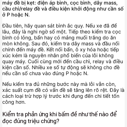
máy đề bị kẹt: điện áp bình, cọc bình, dây mass,
cầu chì/relay đề và điều kiện khởi động như cần số
ở P hoặc N.
Đầu tiên, hãy quan sát bình ắc quy. Nếu xe đã để
lâu, đây là nghi ngờ số một. Tiếp theo kiểm tra cọc
bình có lỏng, bẩn hay có mảng muối trắng do ăn
mòn không. Sau đó, kiểm tra dây mass và đầu nối
chính đến máy đề. Kết nối bẩn, ô xy hóa hoặc tiếp
xúc kém là nguyên nhân phổ biến của lỗi không
quay máy. Cuối cùng mới đến cầu chì, relay và điều
kiện cần số. Nhiều xe số tự động sẽ không cho đề
nếu cần số chưa vào đúng P hoặc N.
Nếu kiểm tra đủ những bước này mà lỗi vẫn còn,
xác suất cụm đề có vấn đề sẽ tăng lên rõ rệt. Đây là
cách loại trừ hợp lý trước khi đụng đến chi tiết tốn
công hơn.
Kiểm tra phản ứng khi bấm đề như thế nào để
đọc đúng triệu chứng?