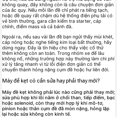
không quay, đây không còn là câu chuyện đơn giản
của ắc quy. Nếu mỗi lần đề chỉ phát ra tiếng tạch,
hoặc đề quay rất chậm dù hệ thống điện phụ tải có
vẻ bình thường, gara cần kiểm tra starter, cáp
chính, điểm mass và cả bánh đà.
Ngoài ra, nếu sau vài lần đề bạn ngửi thấy mùi khét,
cáp nóng hoặc nghe tiếng kim loại bất thường, hãy
dừng ngay. Đây là tín hiệu cho thấy việc cố thử
thêm không còn an toàn. Trong nhóm xe để lâu
không nổ, những trường hợp này thường làm chi phí
xử lý tăng nhanh vì từ lỗi điện đơn giản có thể
chuyển thành hỏng nặng cụm đề hoặc hư liên đới.
Máy đề kẹt có cần sửa hay phải thay mới?
Máy đề kẹt không phải lúc nào cũng phải thay mới;
sửa phù hợp khi lỗi nằm ở chổi than, tiếp điểm, bạc
hoặc solenoid, còn thay mới hợp lý khi mô-tơ,
pinion hoặc thân cụm đề đã mòn nặng, hỏng lặp
lại hoặc sửa không còn kinh tế.