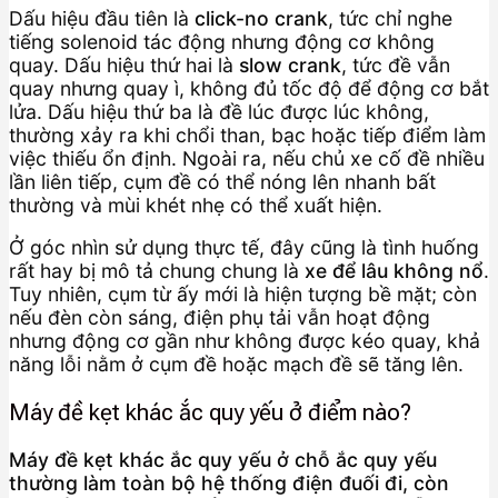
Dấu hiệu đầu tiên là
click-no crank
, tức chỉ nghe
tiếng solenoid tác động nhưng động cơ không
quay. Dấu hiệu thứ hai là
slow crank
, tức đề vẫn
quay nhưng quay ì, không đủ tốc độ để động cơ bắt
lửa. Dấu hiệu thứ ba là đề lúc được lúc không,
thường xảy ra khi chổi than, bạc hoặc tiếp điểm làm
việc thiếu ổn định. Ngoài ra, nếu chủ xe cố đề nhiều
lần liên tiếp, cụm đề có thể nóng lên nhanh bất
thường và mùi khét nhẹ có thể xuất hiện.
Ở góc nhìn sử dụng thực tế, đây cũng là tình huống
rất hay bị mô tả chung chung là
xe để lâu không nổ
.
Tuy nhiên, cụm từ ấy mới là hiện tượng bề mặt; còn
nếu đèn còn sáng, điện phụ tải vẫn hoạt động
nhưng động cơ gần như không được kéo quay, khả
năng lỗi nằm ở cụm đề hoặc mạch đề sẽ tăng lên.
Máy đề kẹt khác ắc quy yếu ở điểm nào?
Máy đề kẹt khác ắc quy yếu ở chỗ ắc quy yếu
thường làm toàn bộ hệ thống điện đuối đi, còn