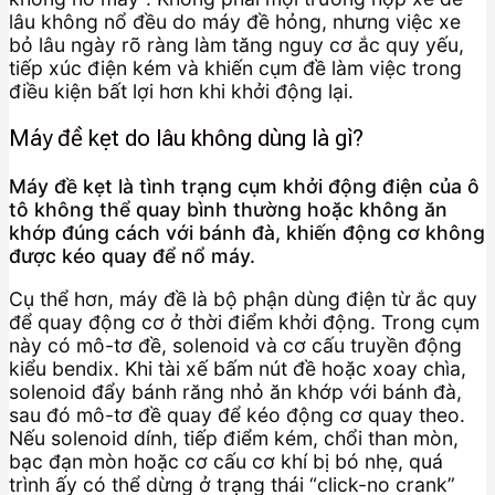
lâu không nổ đều do máy đề hỏng, nhưng việc xe
bỏ lâu ngày rõ ràng làm tăng nguy cơ ắc quy yếu,
tiếp xúc điện kém và khiến cụm đề làm việc trong
điều kiện bất lợi hơn khi khởi động lại.
Máy đề kẹt do lâu không dùng là gì?
Máy đề kẹt là tình trạng cụm khởi động điện của ô
tô không thể quay bình thường hoặc không ăn
khớp đúng cách với bánh đà, khiến động cơ không
được kéo quay để nổ máy.
Cụ thể hơn, máy đề là bộ phận dùng điện từ ắc quy
để quay động cơ ở thời điểm khởi động. Trong cụm
này có mô-tơ đề, solenoid và cơ cấu truyền động
kiểu bendix. Khi tài xế bấm nút đề hoặc xoay chìa,
solenoid đẩy bánh răng nhỏ ăn khớp với bánh đà,
sau đó mô-tơ đề quay để kéo động cơ quay theo.
Nếu solenoid dính, tiếp điểm kém, chổi than mòn,
bạc đạn mòn hoặc cơ cấu cơ khí bị bó nhẹ, quá
trình ấy có thể dừng ở trạng thái “click-no crank”