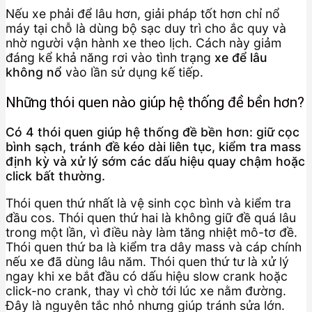
Nếu xe phải để lâu hơn, giải pháp tốt hơn chỉ nổ
máy tại chỗ là dùng bộ sạc duy trì cho ắc quy và
nhờ người vận hành xe theo lịch. Cách này giảm
đáng kể khả năng rơi vào tình trạng
xe để lâu
không nổ
vào lần sử dụng kế tiếp.
Những thói quen nào giúp hệ thống đề bền hơn?
Có 4 thói quen giúp hệ thống đề bền hơn: giữ cọc
bình sạch, tránh đề kéo dài liên tục, kiểm tra mass
định kỳ và xử lý sớm các dấu hiệu quay chậm hoặc
click bất thường.
Thói quen thứ nhất là vệ sinh cọc bình và kiểm tra
đầu cos. Thói quen thứ hai là không giữ đề quá lâu
trong một lần, vì điều này làm tăng nhiệt mô-tơ đề.
Thói quen thứ ba là kiểm tra dây mass và cáp chính
nếu xe đã dùng lâu năm. Thói quen thứ tư là xử lý
ngay khi xe bắt đầu có dấu hiệu slow crank hoặc
click-no crank, thay vì chờ tới lúc xe nằm đường.
Đây là nguyên tắc nhỏ nhưng giúp tránh sửa lớn.