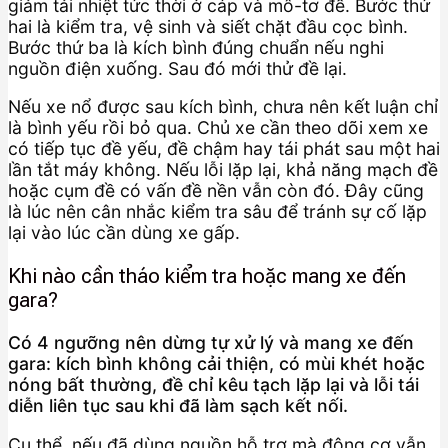
giảm tải nhiệt tức thời ở cáp và mô-tơ đề. Bước thứ
hai là kiểm tra, vệ sinh và siết chặt đầu cọc bình.
Bước thứ ba là kích bình đúng chuẩn nếu nghi
nguồn điện xuống. Sau đó mới thử đề lại.
Nếu xe nổ được sau kích bình, chưa nên kết luận chỉ
là bình yếu rồi bỏ qua. Chủ xe cần theo dõi xem xe
có tiếp tục đề yếu, đề chậm hay tái phát sau một hai
lần tắt máy không. Nếu lỗi lặp lại, khả năng mạch đề
hoặc cụm đề có vấn đề nền vẫn còn đó. Đây cũng
là lúc nên cân nhắc kiểm tra sâu để tránh sự cố lặp
lại vào lúc cần dùng xe gấp.
Khi nào cần tháo kiểm tra hoặc mang xe đến
gara?
Có 4 ngưỡng nên dừng tự xử lý và mang xe đến
gara: kích bình không cải thiện, có mùi khét hoặc
nóng bất thường, đề chỉ kêu tạch lặp lại và lỗi tái
diễn liên tục sau khi đã làm sạch kết nối.
Cụ thể, nếu đã dùng nguồn hỗ trợ mà động cơ vẫn