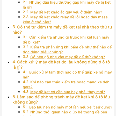
Những dấu hiệu thường gặp khi máy đề bị kẹt
là gì?
Máy đề kẹt khác ắc quy yếu ở điểm nào?
Máy đề kẹt khác relay đề lỗi hoặc dây mass
kém ở chỗ nào?
Có thể tự kiểm tra máy đề kẹt tại nhà theo thứ tự
nào?
Cần kiểm tra những gì trước khi kết luận máy
đề bị kẹt?
Kiểm tra phản ứng khi bấm đề như thế nào để
đọc đúng triệu chứng?
Có nên gõ nhẹ vào máy đề để thử không?
Cách xử lý máy đề kẹt do lâu không dùng ở ô tô
là gì?
Bước xử lý tạm thời nào có thể giúp xe nổ máy
lại?
Khi nào cần tháo kiểm tra hoặc mang xe đến
gara?
Máy đề kẹt có cần sửa hay phải thay mới?
Làm sao để phòng tránh máy đề kẹt khi ô tô lâu
không dùng?
Bao lâu nên nổ máy một lần nếu xe ít sử dụng?
Những thói quen nào giúp hệ thống đề bền