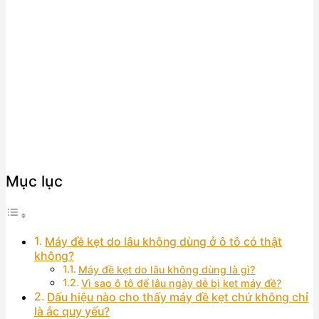
Mục lục
Máy đề kẹt do lâu không dùng ở ô tô có thật
không?
Máy đề kẹt do lâu không dùng là gì?
Vì sao ô tô để lâu ngày dễ bị kẹt máy đề?
Dấu hiệu nào cho thấy máy đề kẹt chứ không chỉ
là ắc quy yếu?