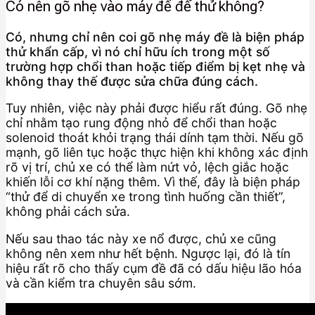
Có nên gõ nhẹ vào máy đề để thử không?
Có, nhưng chỉ nên coi gõ nhẹ máy đề là biện pháp
thử khẩn cấp, vì nó chỉ hữu ích trong một số
trường hợp chổi than hoặc tiếp điểm bị kẹt nhẹ và
không thay thế được sửa chữa đúng cách.
Tuy nhiên, việc này phải được hiểu rất đúng. Gõ nhẹ
chỉ nhằm tạo rung động nhỏ để chổi than hoặc
solenoid thoát khỏi trạng thái dính tạm thời. Nếu gõ
mạnh, gõ liên tục hoặc thực hiện khi không xác định
rõ vị trí, chủ xe có thể làm nứt vỏ, lệch giắc hoặc
khiến lỗi cơ khí nặng thêm. Vì thế, đây là biện pháp
“thử để di chuyển xe trong tình huống cần thiết”,
không phải cách sửa.
Nếu sau thao tác này xe nổ được, chủ xe cũng
không nên xem như hết bệnh. Ngược lại, đó là tín
hiệu rất rõ cho thấy cụm đề đã có dấu hiệu lão hóa
và cần kiểm tra chuyên sâu sớm.