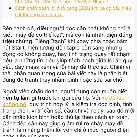
Cho Chủ Xe: Sửa Gì Trước, Tốn Bao Nhiêu?
Cách chẩn đoán lỗi ô tô bằng OBD2 khi xe có dấu hiệu
bất thường cho chủ xe
Bên cạnh đó, điều người đọc cần nhất không chỉ là
biết “máy đề có thể kẹt”, mà còn là
nhận diện đúng
triệu chứng
. Tiếng “tạch” khi xoay chìa hoặc bấm
nút Start, hiện tượng đèn taplo còn sáng nhưng
động cơ không quay, hay tình trạng quay rất chậm
đều là những tín hiệu giúp tách bạch giữa lỗi ắc quy
yếu, dây mass kém và lỗi máy đề thực sự. Chính vì
thế, phần quan trọng của bài viết này là phân biệt
đúng để tránh thay nhầm bình hoặc sửa sai chỗ.
Ngoài việc chẩn đoán, người dùng còn muốn biết
nên tự làm gì trước
khi gọi cứu hộ. Với
xe để lâu
không nổ
, quy trình hợp lý là kiểm tra cọc bình, tình
trạng điện, vị trí cần số, cầu chì và relay, sau đó mới
cân nhắc kích bình hoặc thử lại theo cách an toàn.
Cách tiếp cận này giúp giảm rủi ro cháy máy đề,
tránh làm nặng thêm lỗi vốn chỉ ở mức nguồn điện
hoặc tiếp xúc kém.