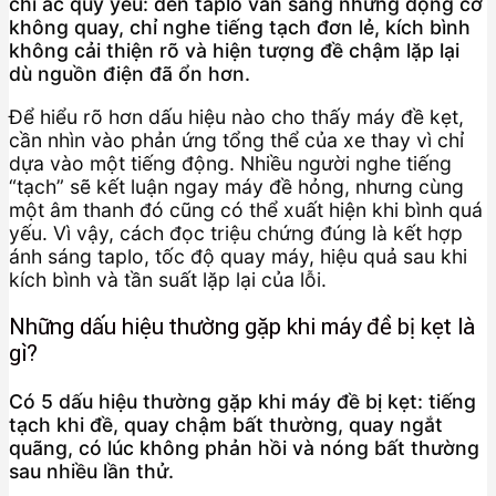
chỉ ắc quy yếu: đèn taplo vẫn sáng nhưng động cơ
không quay, chỉ nghe tiếng tạch đơn lẻ, kích bình
không cải thiện rõ và hiện tượng đề chậm lặp lại
dù nguồn điện đã ổn hơn.
Để hiểu rõ hơn dấu hiệu nào cho thấy máy đề kẹt,
cần nhìn vào phản ứng tổng thể của xe thay vì chỉ
dựa vào một tiếng động. Nhiều người nghe tiếng
“tạch” sẽ kết luận ngay máy đề hỏng, nhưng cùng
một âm thanh đó cũng có thể xuất hiện khi bình quá
yếu. Vì vậy, cách đọc triệu chứng đúng là kết hợp
ánh sáng taplo, tốc độ quay máy, hiệu quả sau khi
kích bình và tần suất lặp lại của lỗi.
Những dấu hiệu thường gặp khi máy đề bị kẹt là
gì?
Có 5 dấu hiệu thường gặp khi máy đề bị kẹt: tiếng
tạch khi đề, quay chậm bất thường, quay ngắt
quãng, có lúc không phản hồi và nóng bất thường
sau nhiều lần thử.